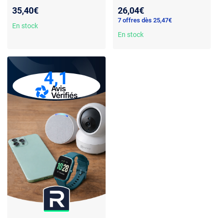
Bandeau LED connecté 2m
connecté 1 metre
35,40€
26,04€
7 offres dès 25,47€
En stock
En stock
4,1