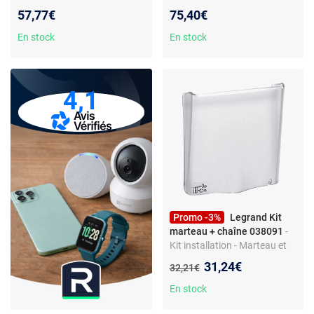
ventilation - Compatibilité
déclencheurs manuels DM -
57,77€
75,40€
Legrand 038031
Compatibilité Legrand
138095
En stock
En stock
4,1
Promo -3%
Legrand Kit
marteau + chaîne 038091
-
Kit installation - Marteau et
chaîne - Utilisation pratique
Nouveau prix :
31,24€
Ancien prix :
32,21€
En stock