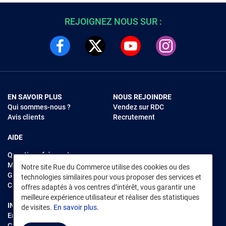
REJOIGNEZ NOUS SUR :
EN SAVOIR PLUS
NOUS REJOINDRE
Qui sommes-nous ?
Vendez sur RDC
Avis clients
Recrutement
AIDE
Questions fréquentes
Modes de règlements
Notre site Rue du Commerce utilise des cookies ou des
Garantie et retours
technologies similaires pour vous proposer des services et
Contacter Rue du Commerce
offres adaptés à vos centres d’intérêt, vous garantir une
meilleure expérience utilisateur et réaliser des statistiques
INFORMATIONS LÉGALES
RENDEZ-VOUS SUR L'APP
de visites.
En savoir plus.
Environnement
CGV
/
CGU Marketplace