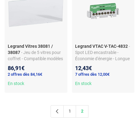
Legrand Vitres 38081 /
Legrand VTAC V-TAC-4832
-
38087
- Jeu de 5 vitres pour
Spot LED encastrable -
coffret - Compatible modèles
Économie d'énergie - Longue
38081 et 38087 - Legrand
durée de vie
86,91€
12,43€
2 offres dès 84,16€
7 offres dès 12,00€
En stock
En stock
1
2