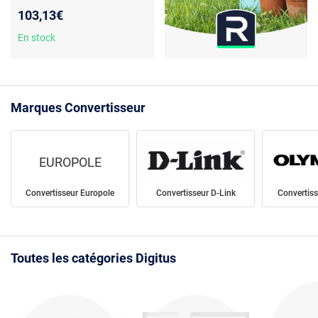
Contrôle microprocesseur -
103,13€
Haute fiabilité - Protection
coupures et surtensions
En stock
Marques Convertisseur
EUROPOLE
Convertisseur Europole
Convertisseur D-Link
Convertis
Toutes les catégories Digitus