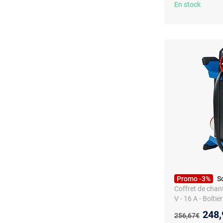
En stock
Promo -3%
S
Coffret de chant
V - 16 A - Boîti
extérieur
Nouv
248,
Ancien prix :
256,67€