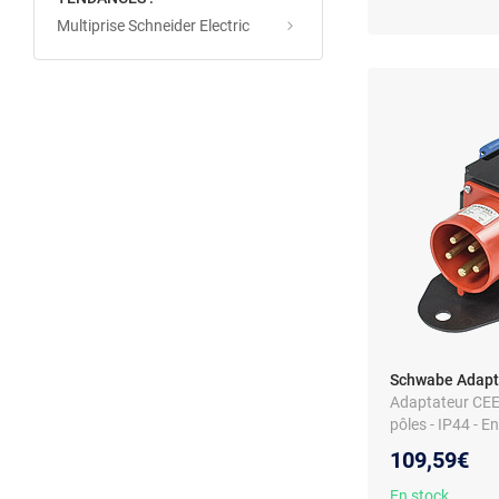
Multiprise Schneider Electric
Schwabe Adapt
Adaptateur CEE 
pôles - IP44 - E
16 A/32 A et pri
109,59€
robuste
En stock