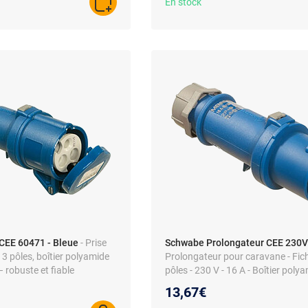
En stock
AJOUTER AU PANIER
CEE 60471 - Bleue
- Prise
Schwabe Prolongateur CEE 230V
3 pôles, boîtier polyamide
Prolongateur pour caravane - Fic
 robuste et fiable
pôles - 230 V - 16 A - Boîtier polya
Puissance max 3680 W
13,67€