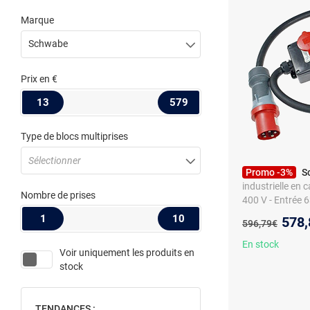
Marque
Schwabe
Prix
en €
13
579
Type de blocs multiprises
Sélectionner
Promo -3%
S
industrielle en 
Nombre de prises
400 V - Entrée 
Disjoncteurs C 
1
10
Nouv
578,
Ancien prix :
596,79€
1, IEC 60309, 
En stock
Voir uniquement les produits en
stock
TENDANCES :