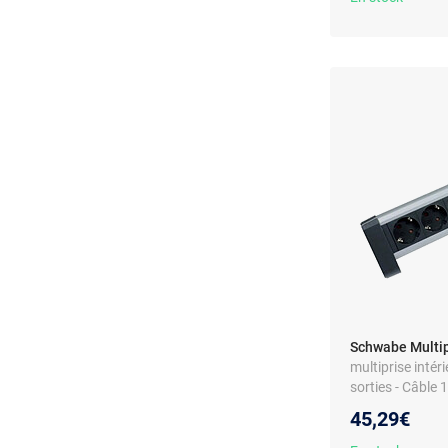
Schwabe Multip
multiprise intér
sorties - Câble 
sécurité - Mont
45,29€
3G1.5 - 230 V -