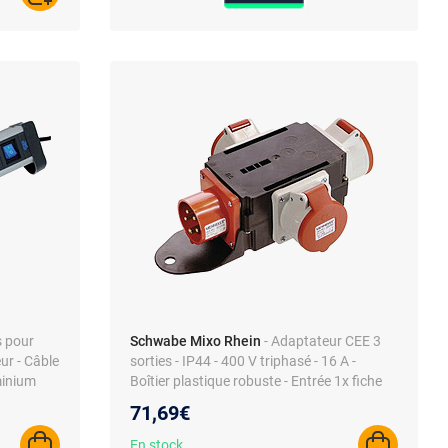
s pour
Schwabe Mixo Rhein
- Adaptateur CEE 3
eur - Câble
sorties - IP44 - 400 V triphasé - 16 A -
minium
Boîtier plastique robuste - Entrée 1x fiche
CEE, sorties 3x CEE
71,69€
En stock