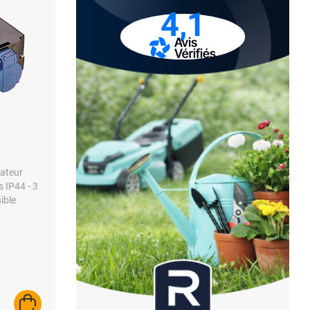
4,1
tateur
s IP44 - 3
ible
AJOUTER AU PANIER