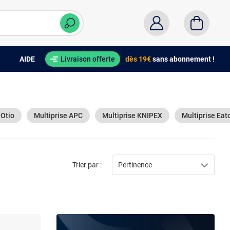
AIDE
Livraison offerte
dès 19€
sans abonnement !
 Otio
Multiprise APC
Multiprise KNIPEX
Multiprise Eat
Trier par :
Pertinence