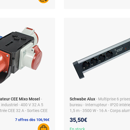
ateur CEE Mixo Mosel
-
Schwabe Alux
- Multiprise 6 prise
industriel - 400 V 32 A 5
bureau - Interrupteur - IP20 intéri
ntrée CEE 32 A - Sorties CEE
1,5 m - 3500 W - 16 A - Corps alu
se 230 V - Boîtier plastique
35,50€
7 offres dès 106,96€
En stock