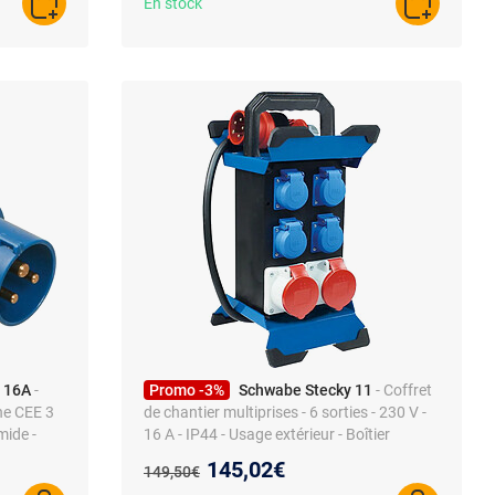
En stock
AJOUTER AU PANIER
AJOUTER A
 16A
-
Promo -3%
Schwabe Stecky 11
- Coffret
he CEE 3
de chantier multiprises - 6 sorties - 230 V -
mide -
16 A - IP44 - Usage extérieur - Boîtier
plastique robuste
Nouveau prix :
145,02€
Ancien prix :
149,50€