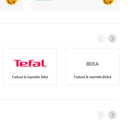
AJOUTER AU PANIER
AJOUTER A
BEKA
Faitout & marmite Tefal
Faitout & marmite BEKA