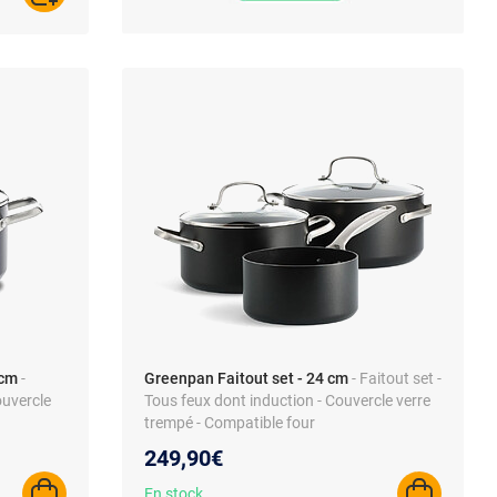
 cm
-
Greenpan Faitout set - 24 cm
- Faitout set -
ouvercle
Tous feux dont induction - Couvercle verre
trempé - Compatible four
249,90€
En stock