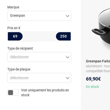
Marque
Greenpan
Prix
en €
69
250
Type de récipient
Sélectionner
Greenpan Faitou
aluminium - tou
Type de plaque
compatible four 
Sélectionner
69,90€
En stock
Voir uniquement les produits en
stock