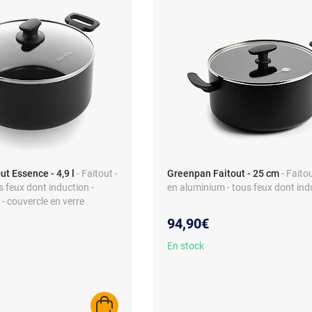
t Essence - 4,9 l
- Faitout -
Greenpan Faitout - 25 cm
- Faito
s feux dont induction -
en aluminium - tous feux dont ind
- couvercle en verre
94,90€
En stock
AJOUTER AU PANIER