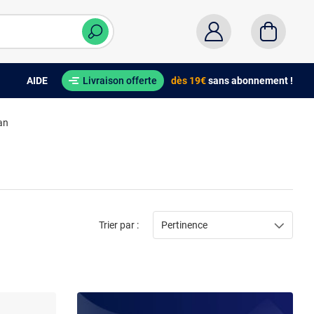
AIDE
Livraison offerte
dès 19€
sans abonnement !
an
Trier par :
Pertinence