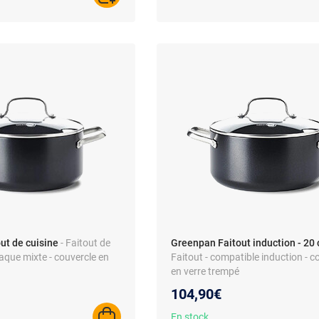
ut de cuisine
- Faitout de
Greenpan Faitout induction - 20
laque mixte - couvercle en
Faitout - compatible induction - c
en verre trempé
104,90€
En stock