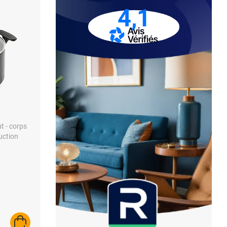
4,1
ut - corps
uction
AJOUTER AU PANIER