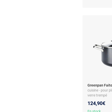
Greenpan Faito
cuisine - pour p
verre trempé
124,90€
En stock