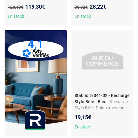
Flow présentoir stylos-bille -
- HB - Lot de 72 - Bois et
Nouveau prix :
Nouveau prix :
119,30€
28,22€
Ancien prix :
Ancien prix :
128,19€
30,32€
Couleurs assorties
plastique
En stock
En stock
4,1
Stabilo 2/041-02 - Recharge
Stylo Bille - Bleu
- Recharge
Stylo Bille - Pointe moyenne -
Lot de 10 - Bleu
19,15€
En stock