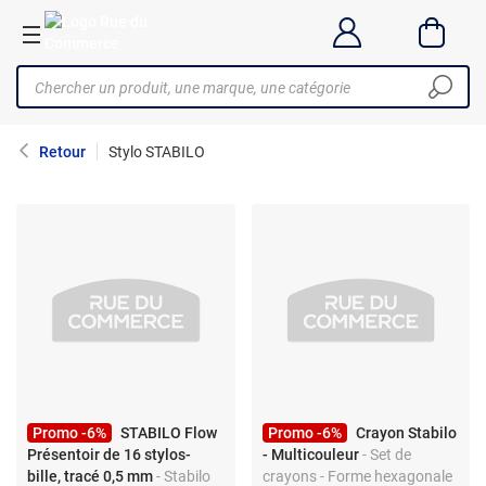
Retour
Stylo STABILO
Promo -6%
STABILO Flow
Promo -6%
Crayon Stabilo
Présentoir de 16 stylos-
- Multicouleur
- Set de
bille, tracé 0,5 mm
- Stabilo
crayons - Forme hexagonale