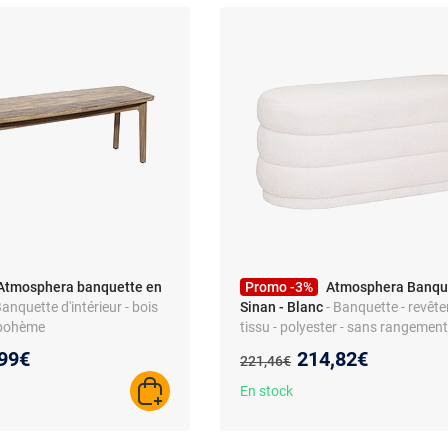
Atmosphera banquette en
Promo -3%
Atmosphera Banqu
Banquette d'intérieur - bois
Sinan - Blanc
- Banquette - revêt
e bohème
tissu - polyester - sans rangement
eau prix :
Nouveau prix :
99€
214,82€
Ancien prix :
221,46€
En stock
AJOUTER AU PANIER