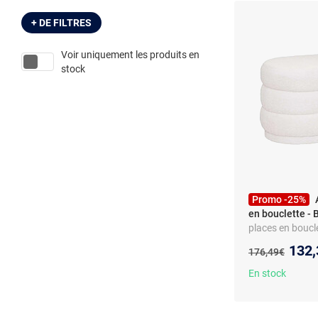
+ DE FILTRES
Voir uniquement les produits en
stock
Promo -25%
en bouclette - 
places en boucl
Nouv
132,
Ancien prix :
176,49€
En stock