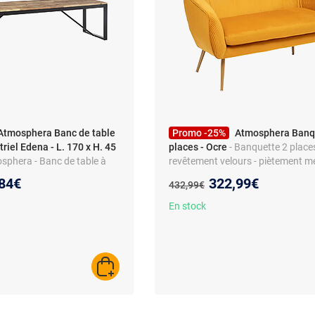
Atmosphera Banc de table
Promo -25%
Atmosphera Banq
riel Edena - L. 170 x H. 45
places - Ocre
- Banquette 2 places
sphera - Banc de table à
revêtement velours - piètement mé
el Edena - L. 170 x H. 45 cm
housses déhoussables - style des
eau prix :
Nouveau prix :
84€
322,99€
Ancien prix :
432,99€
l
En stock
AJOUTER AU PANIER