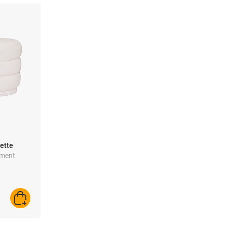
ette
ement
AJOUTER AU PANIER