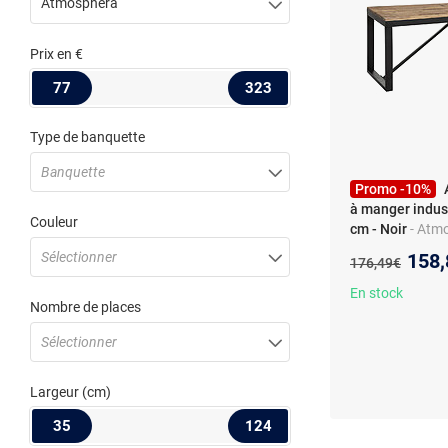
Atmosphera
Prix
en €
77
323
Type de banquette
Banquette
Promo -10%
à manger indust
Couleur
cm - Noir
- Atmo
manger industri
Nouv
Sélectionner
158,
Ancien prix :
176,49€
- Noir - Industrie
En stock
Nombre de places
Sélectionner
Largeur
(cm)
35
124