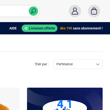
AIDE
Livraison offerte
dès 19€
sans abonnement !
Trier par :
Pertinence
4,1