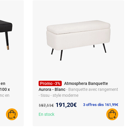
 en
Promo -3%
Atmosphera Banquette
.100 x
Aurora - Blanc
- Banquette avec rangement
nc en
- tissu - style moderne
00 x P.35x
Nouveau prix :
191,20€
Ancien prix :
3 offres dès 161,99€
197,11€
En stock
AJOUTER AU PANIER
AJOUTER A