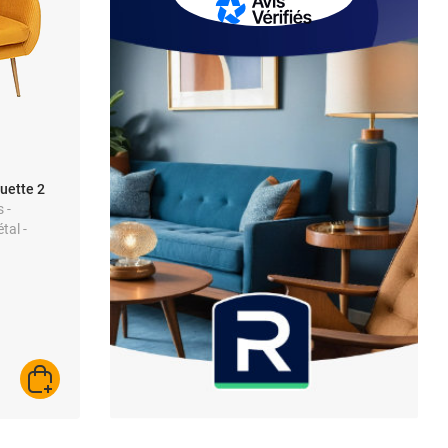
uette 2
 -
tal -
ign
AJOUTER AU PANIER