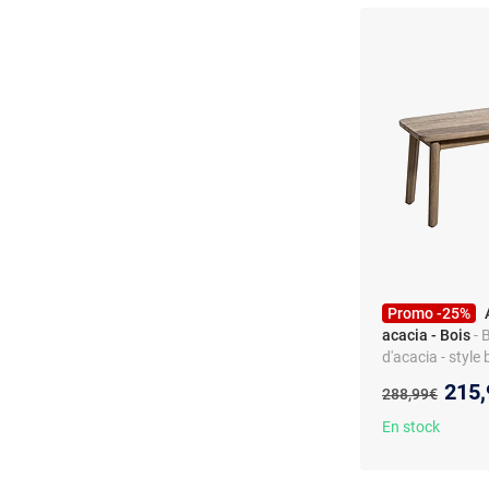
Promo -25%
acacia - Bois
- 
d'acacia - styl
Nouv
215,
Ancien prix :
288,99€
En stock