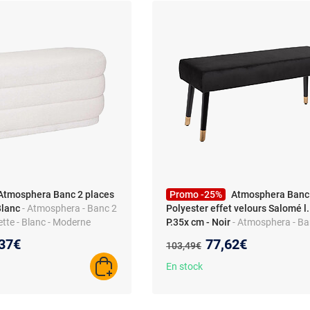
Atmosphera Banc 2 places
Promo -25%
Atmosphera Banc
Blanc
- Atmosphera - Banc 2
Polyester effet velours Salomé l
ette - Blanc - Moderne
P.35x cm - Noir
- Atmosphera - Ba
Polyester effet velours Salomé l.1
eau prix :
Nouveau prix :
37€
77,62€
Ancien prix :
103,49€
cm - Noir - Design
En stock
AJOUTER AU PANIER