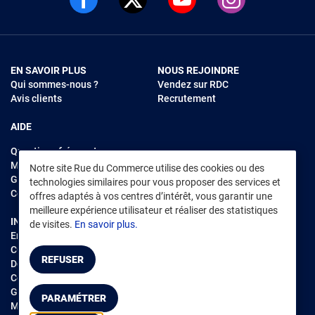
EN SAVOIR PLUS
NOUS REJOINDRE
Qui sommes-nous ?
Vendez sur RDC
Avis clients
Recrutement
AIDE
Questions fréquentes
Modes de règlements
Notre site Rue du Commerce utilise des cookies ou des
Garantie et retours
technologies similaires pour vous proposer des services et
Contacter Rue du Commerce
offres adaptés à vos centres d’intérêt, vous garantir une
meilleure expérience utilisateur et réaliser des statistiques
INFORMATIONS LÉGALES
RENDEZ-VOUS SUR L'APP
de visites.
En savoir plus.
Environnement
CGV
/
CGU Marketplace
REFUSER
Données personnelles
/
Cookies
Gérer mes cookies
PARAMÉTRER
Mentions légales