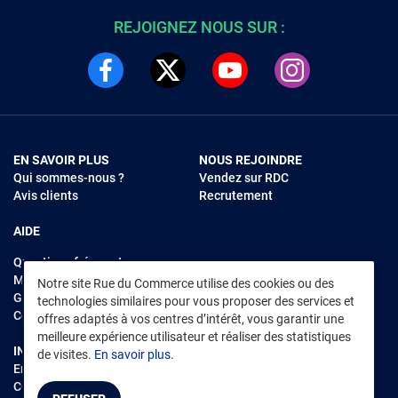
REJOIGNEZ NOUS SUR :
EN SAVOIR PLUS
NOUS REJOINDRE
Qui sommes-nous ?
Vendez sur RDC
Avis clients
Recrutement
AIDE
Questions fréquentes
Modes de règlements
Notre site Rue du Commerce utilise des cookies ou des
Garantie et retours
technologies similaires pour vous proposer des services et
Contacter Rue du Commerce
offres adaptés à vos centres d’intérêt, vous garantir une
meilleure expérience utilisateur et réaliser des statistiques
INFORMATIONS LÉGALES
RENDEZ-VOUS SUR L'APP
de visites.
En savoir plus.
Environnement
CGV
/
CGU Marketplace