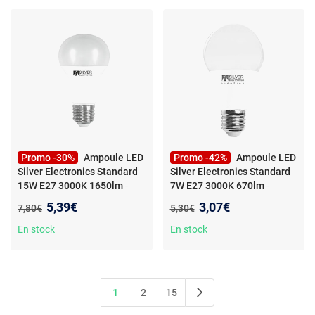
Promo -30%
Ampoule LED
Promo -42%
Ampoule LED
Silver Electronics Standard
Silver Electronics Standard
15W E27 3000K 1650lm
-
7W E27 3000K 670lm
-
Ampoule LED Silver
Ampoule LED Silver
Nouveau prix :
Nouveau prix :
5,39€
3,07€
Ancien prix :
Ancien prix :
7,80€
5,30€
Electronics Standard 15W
Electronics Standard 7W E27
E27 1650lm 3000K
670lm 3000K
En stock
En stock
1
2
15