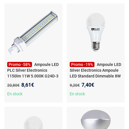
Promo -58%
Ampoule LED
Promo -19%
Ampoule LED
PLC Silver Electronics
Silver Electronics Ampoule
1150lm 11W 5.000K G24D-3
LED Standard Dimmable 8W
orientable à 120º.
- Ampoule
E27 3000K
- Ampoule LED
Nouveau prix :
Nouveau prix :
8,61€
7,40€
Ancien prix :
Ancien prix :
20,80€
9,20€
LED PLC Silver Electronics
Silver Electronics Ampoule
1150lm 11W 5.000K G24D-3
LED Standard Dimmable 8W
En stock
En stock
orientable à 120º
3000K E27