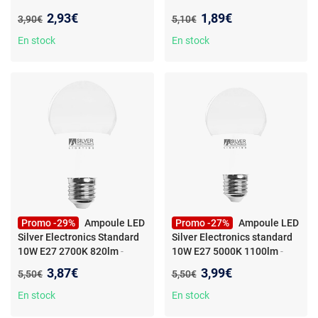
Ampoule LED Silver
Ampoule LED Silver
Nouveau prix :
Nouveau prix :
2,93€
1,89€
Ancien prix :
Ancien prix :
3,90€
5,10€
Electronics Spherical 5W E14
Electronics Spherical 7W E14
470lm 5000K
660lm 5000K
En stock
En stock
Promo -29%
Ampoule LED
Promo -27%
Ampoule LED
Silver Electronics Standard
Silver Electronics standard
10W E27 2700K 820lm
-
10W E27 5000K 1100lm
-
Ampoule LED Silver
Ampoule LED Silver
Nouveau prix :
Nouveau prix :
3,87€
3,99€
Ancien prix :
Ancien prix :
5,50€
5,50€
Electronics Standard 10W
Electronics standard 10W
E27 820lm 2700K
E27 1100lm 5000K
En stock
En stock