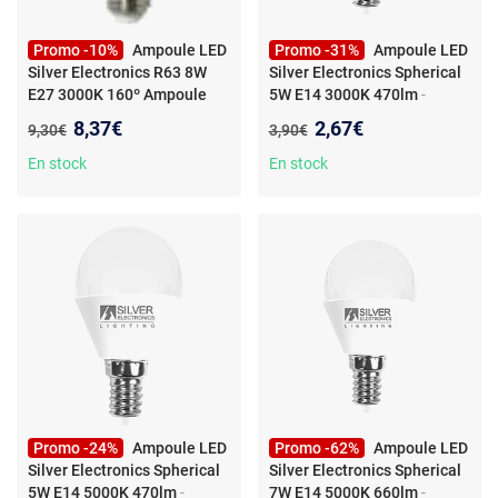
Promo -10%
Ampoule LED
Promo -31%
Ampoule LED
Silver Electronics R63 8W
Silver Electronics Spherical
E27 3000K 160º Ampoule
5W E14 3000K 470lm
-
LED
- Ampoule LED Silver
Ampoule LED Silver
Nouveau prix :
Nouveau prix :
8,37€
2,67€
Ancien prix :
Ancien prix :
9,30€
3,90€
Electronics R63 8W E27
Electronics Spherical 5W E14
3000K 160º
470lm 3000K
En stock
En stock
Promo -24%
Ampoule LED
Promo -62%
Ampoule LED
Silver Electronics Spherical
Silver Electronics Spherical
5W E14 5000K 470lm
-
7W E14 5000K 660lm
-