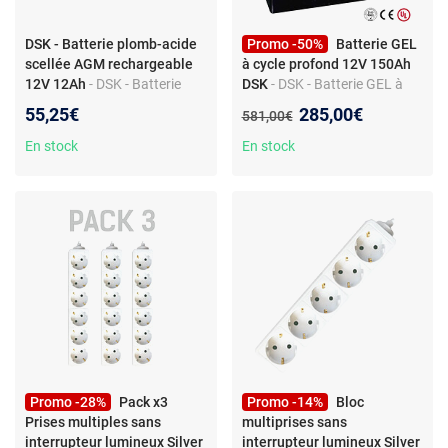
DSK - Batterie plomb-acide
Promo -50%
Batterie GEL
scellée AGM rechargeable
à cycle profond 12V 150Ah
12V 12Ah
- DSK - Batterie
DSK
- DSK - Batterie GEL à
plomb-acide scellée AGM
cycle profond 12V 150Ah
Nouveau prix :
55,25€
285,00€
Ancien prix :
581,00€
rechargeable 12V 12Ah
idéale les appareils de
En stock
En stock
mobilité électrique, les
systèmes solaires, etc.
Promo -28%
Pack x3
Promo -14%
Bloc
Prises multiples sans
multiprises sans
interrupteur lumineux Silver
interrupteur lumineux Silver