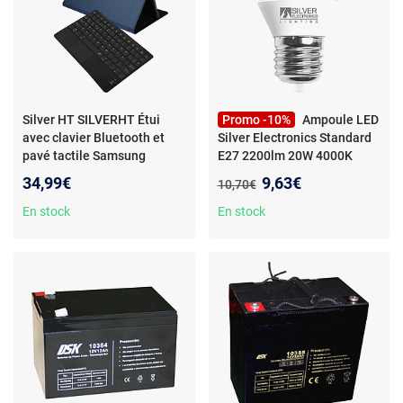
Silver HT SILVERHT Étui
Promo -10%
Ampoule LED
avec clavier Bluetooth et
Silver Electronics Standard
pavé tactile Samsung
E27 2200lm 20W 4000K
Galaxy Tab A11+/A9+ 11"
220º 25.000h
Nouveau prix :
34,99€
9,63€
Ancien prix :
10,70€
bleu
En stock
En stock