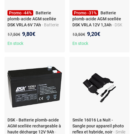
Promo -44%
Batterie
Promo -31%
Batterie
plomb-acide AGM scellée
plomb-acide AGM scellée
DSK VRLA 6V 7Ah
- Batterie
DSK VRLA 12V 1,3Ah
- DSK
plomb-acide AGM scellée
Batterie plomb-acide AGM
Nouveau prix :
Nouveau prix :
9,80€
9,20€
Ancien prix :
Ancien prix :
17,50€
13,50€
VRLA 6V 7Ah - DSK
scellée VRLA 12V 1,3Ah
En stock
En stock
DSK - Batterie plomb-acide
Smile 16016 La Nuit -
AGM scellée rechargeable à
Sangle pour appareil photo
haute décharge 12V 9Ah
-
reflex et hybride, noir
- Smile