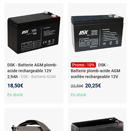
DSK - Batterie AGM plomb-
Promo -10%
DSK -
acide rechargeable 12V
Batterie plomb-acide AGM
2,9Ah
- DSK - Batterie AGM
scellée rechargeable 12V
plomb-acide rechargeable
7Ah.
- DSK - Batterie plomb-
Nouveau prix :
18,50€
20,25€
Ancien prix :
22,50€
12V 2,9Ah alarmes, jouets
acide AGM scellée
électriques pour enfants,
rechargeable 12V 7Ah.
En stock
En stock
solaire, appareils de mobilité,
Voitures d'enfants, les
clôtures
scooters électriques, les
scooters, les onduleurs…