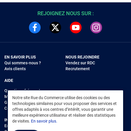
REJOIGNEZ NOUS SUR :
EN SAVOIR PLUS
NOUS REJOINDRE
Qui sommes-nous ?
Vendez sur RDC
Avis clients
Recrutement
AIDE
Questions fréquentes
Modes de règlements
Notre site Rue du Commerce utilise des cookies ou des
Garantie et retours
technologies similaires pour vous proposer des services et
Contacter Rue du Commerce
offres adaptés à vos centres d’intérêt, vous garantir une
meilleure expérience utilisateur et réaliser des statistiques
INFORMATIONS LÉGALES
RENDEZ-VOUS SUR L'APP
de visites.
En savoir plus.
Environnement