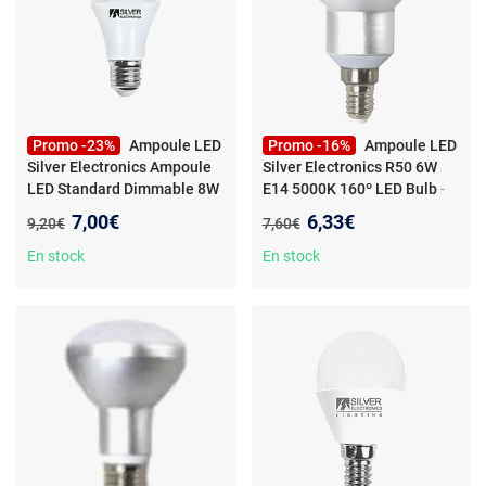
Promo -23%
Ampoule LED
Promo -16%
Ampoule LED
Silver Electronics Ampoule
Silver Electronics R50 6W
LED Standard Dimmable 8W
E14 5000K 160º LED Bulb
-
E27 5000K
- Ampoule LED
Ampoule LED Silver
Nouveau prix :
Nouveau prix :
7,00€
6,33€
Ancien prix :
Ancien prix :
9,20€
7,60€
Silver Electronics Ampoule
Electronics R50 6W E14
LED Standard Dimmable 8W
5000K 160º
En stock
En stock
5000K E27