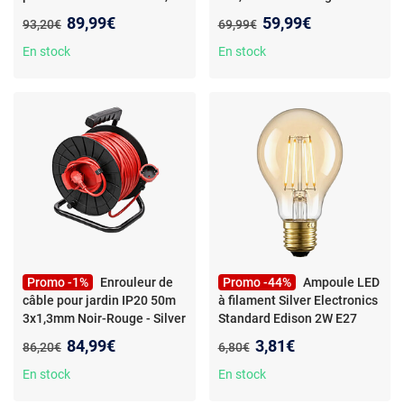
mm Noir - Silver Electronics
Electronics
- Enrouleur de
Nouveau prix :
Nouveau prix :
89,99€
59,99€
Ancien prix :
Ancien prix :
93,20€
69,99€
- Enrouleur de câble
câble en plastique pour jardin
métallique avec protection
IP20 25m 3x1,5mm Noir-
En stock
En stock
IP44 30m 3x2,5mm Noir -
Rouge - Silver Electronics
Silver Electronics
Promo -1%
Enrouleur de
Promo -44%
Ampoule LED
câble pour jardin IP20 50m
à filament Silver Electronics
3x1,3mm Noir-Rouge - Silver
Standard Edison 2W E27
Electronics
- Enrouleur de
2200K
- Ampoule LED à
Nouveau prix :
Nouveau prix :
84,99€
3,81€
Ancien prix :
Ancien prix :
86,20€
6,80€
câble en plastique pour jardin
filament Silver Electronics
IP20 50m 3x1,5mm Noir-
Standard Edison 2W 2200K
En stock
En stock
Rouge - Silver Electronics
E27