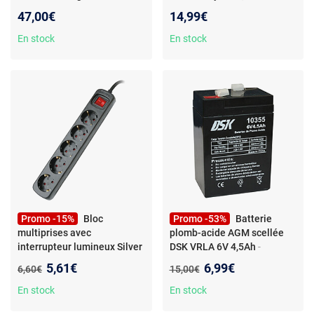
DSK - Batterie plomb-acide
16016 La Nuit - Sangle
47,00€
14,99€
AGM scellée rechargeable à
appareil photo reflex et
haute décharge 12V 9Ah
hybride, noir
En stock
En stock
Idéale pour UPS-SAI, les
systèmes de sécurité et de
communication…
Promo -15%
Bloc
Promo -53%
Batterie
multiprises avec
plomb-acide AGM scellée
interrupteur lumineux Silver
DSK VRLA 6V 4,5Ah
-
Electronics 5 prises, 1,5m
Batterie plomb-acide AGM
Nouveau prix :
Nouveau prix :
5,61€
6,99€
Ancien prix :
Ancien prix :
6,60€
15,00€
Noir
scellée DSK VRLA 6V 4,5Ah -
DSK
En stock
En stock