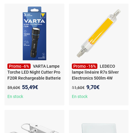
Promo -6%
VARTA Lampe
Promo -16%
LEDECO
Torche LED Night Cutter Pro
lampe linéaire R7s Silver
F20R Rechargeable Batterie
Electronics 500lm 4W
Li-Ion 1000lm IP67 USB
5.000K 360º 15.000h
-
Nouveau prix :
Nouveau prix :
55,49€
9,70€
Ancien prix :
Ancien prix :
59,60€
11,60€
Type C
Ampoule LED R7s - 230 V -
allumage instantané -
En stock
En stock
faisceau 360° - IP20 - IRC
80+ - non connectée - non
dimmable - durée de vie 25
000 h - classe A+