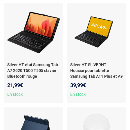
Crystal Frost A Class E27
1055lm 5W 3000K 300º
30.000h
Silver HT étui Samsung Tab
Silver HT SILVERHT -
A7 2020 T500 T505 clavier
Housse pour tablette
Bluetooth rouge
Samsung Tab A11 Plus et A9
Plus bleue avec Bluetooth
21,99€
39,99€
En stock
En stock