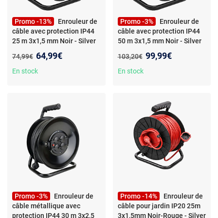
Promo -13%
Enrouleur de
Promo -3%
Enrouleur de
câble avec protection IP44
câble avec protection IP44
25 m 3x1,5 mm Noir - Silver
50 m 3x1,5 mm Noir - Silver
Electronics
- Enrouleur de
Electronics
- Enrouleur de
Nouveau prix :
Nouveau prix :
64,99€
99,99€
Ancien prix :
Ancien prix :
74,99€
103,20€
câble en plastique avec
câble en plastique avec
protection IP44 25m
protection IP44 50m
En stock
En stock
3x1,5mm Noir - Silver
3x1,5mm Noir - Silver
Electronics
Electronics
Promo -3%
Enrouleur de
Promo -14%
Enrouleur de
câble métallique avec
câble pour jardin IP20 25m
protection IP44 30 m 3x2,5
3x1,5mm Noir-Rouge - Silver