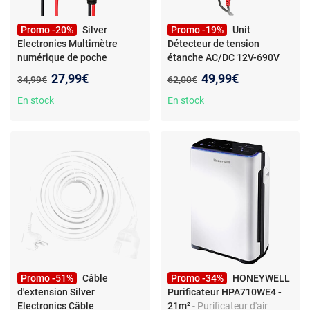
Promo -20%
Silver
Promo -19%
Unit
Electronics Multimètre
Détecteur de tension
numérique de poche
étanche AC/DC 12V-690V
UT125C
UT15C
Nouveau prix :
Nouveau prix :
27,99€
49,99€
Ancien prix :
Ancien prix :
34,99€
62,00€
En stock
En stock
Promo -51%
Câble
Promo -34%
HONEYWELL
d'extension Silver
Purificateur HPA710WE4 -
Electronics Câble
21m²
- Purificateur d'air