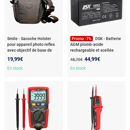
Smile - Sacoche Holster
Promo -7%
DSK - Batterie
pour appareil photo reflex
AGM plomb-acide
avec objectif de base de
rechargeable et scellée
type kit, noir
- Smile -
VRLA haute décharge 12V
Nouveau prix :
19,99€
44,99€
Ancien prix :
48,70€
Sacoche Holster pour
7,2Ah
- DSK - Batterie AGM
appareils photo reflex et
plomb-acide rechargeable et
En stock
En stock
DSLR - Idéale pour appareils
scellée VRLA haute décharge
reflex avec objectif de base
12V 7,2Ah onduleurs UPS,
de type kit, noir
véhicules électriques pour
enfants…