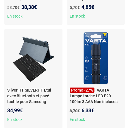
Electronics 6 prises, 1,5m
Electronics 5 prises, câble
Nouveau prix :
Nouveau prix :
38,38€
4,85€
Ancien prix :
Ancien prix :
53,70€
5,70€
Blanc
1,5m Blanc
En stock
En stock
Silver HT SILVERHT Étui
Promo -27%
VARTA
avec Bluetooth et pavé
Lampe torche LED F20
tactile pour Samsung
100lm 3 AAA Non incluses
Galaxy Tab A11+/A9+ 11"
Nouveau prix :
34,99€
6,33€
Ancien prix :
8,70€
gris
En stock
En stock