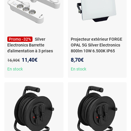
Promo -32%
Silver
Projecteur extérieur FORGE
Electronics Barrette
OPAL 5G Silver Electronics
d'alimentation à 3 prises
800lm 10W 6.500K IP65
port USB-A et USB-C, 3A,
120º 50.000h
- Projecteur
Nouveau prix :
11,40€
8,70€
Ancien prix :
16,90€
câble de 1,5 m IK01 et IP20
-
extérieur FORGE OPAL 5G
Rallonge multiprise 3 prises
Silver Electronics 800lm 10W
En stock
En stock
Schuko - Réglette avec
6.500K IP65 120º IP65
interrupteur - Protection
50.000h
enfant - Fiche type F - 230 V -
Corps en plastique