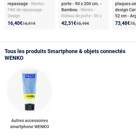
repassage
- Wenko -
porte - 90 x 200 cm. -
plaques un
Filet de repassage -
Bambou
- Wenko -
design Car
Design
Rideau de porte - 90 x
52 cm - Ar
200 cm. - Bambou -
- 2 Couvre
Nouveau prix :
Réduction de :
Nouveau prix :
Réduction de :
Nouveau p
Réduction
16,40€
42,31€
73,48€
Ancien prix :
Ancien prix :
Anc
16,91€
45,49€
75
Design
universel d
Carreaux - 
Argent - D
Tous les produits Smartphone & objets connectés
WENKO
Autres accessoires
smartphone WENKO