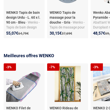
WENKO Tapis de bain
WENKO Tapis de
Wenko Aba
design Urdu - L. 60 x l.
massage pour la
Pyramide -
90 cm - Bleu
- Wenko -
douche - Gris
- Wenko -
Abattant W
Tapis de bain design
Tapis de massage pour
Duroplast r
Urdu - L. 60 x l. 90 cm -
la douche - Gris - Design
Fixation Fix
Nouveau prix :
Réduction de :
Nouveau prix :
Réduction de :
Nouveau p
Réduction
55,07€
30,15€
48,57€
Ancien prix :
Ancien prix :
Anc
64,79€
37,69€
69
Bleu - Design
Frein de ch
Close
Meilleures offres WENKO
-3%
-7%
-3%
WENKO Filet de
WENKO Rideau de
WENKO 2 C