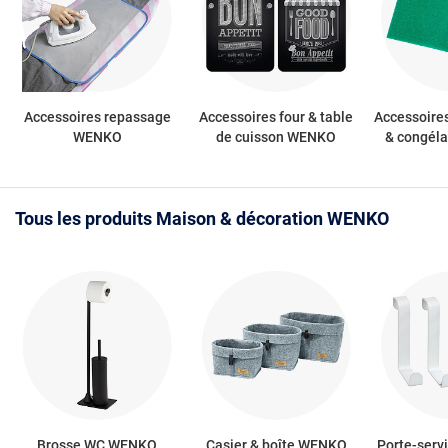
Accessoires repassage
Accessoires four & table
Accessoires
WENKO
de cuisson WENKO
& congél
Tous les produits Maison & décoration WENKO
Brosse WC WENKO
Casier & boîte WENKO
Porte-ser