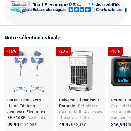
Top 1 E-commerce
Avis vérifiés
Relation client digitale
Clients satisfaits
Notre sélection estivale
-16%
-20%
-10%
00H00.Com - Zero
Universal Climatiseur
GoPro HER
Heure Editions
Portable
- Refroidisseur
Original et
Jeunesse Electrotek
d'air portatif - 4 vitesses
en français
EF-F16SF
- Ventilateur
- Réservoir 700 ml -
vendeur 24
sur pied - Blanc/Bleu -
Blanc
Version imp
Nouveau prix :
Réduction de :
Nouveau prix :
Réduction de :
Nouveau p
Réduction
99,90€
49,97€
316,99€
Ancien prix :
Ancien prix :
A
119,90€
62,46€
3
40 cm - 3 vitesses
sous 7/10 