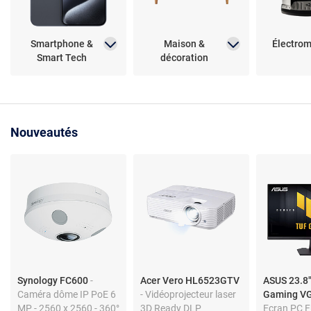
Smartphone &
Maison &
Électro
Smart Tech
décoration
Nouveautés
Synology FC600
-
Acer Vero HL6523GTV
ASUS 23.8"
Caméra dôme IP PoE 6
- Vidéoprojecteur laser
Gaming V
MP - 2560 x 2560 - 360°
3D Ready DLP
Ecran PC F