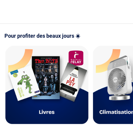
- Mode d'e
version PD
PDF
Pour profiter des beaux jours ☀️