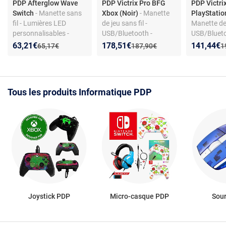
PDP Afterglow Wave
PDP Victrix Pro BFG
PDP Victri
Switch
- Manette sans
Xbox (Noir)
- Manette
PlayStatio
fil - Lumières LED
de jeu sans fil -
Manette de 
personnalisables -
USB/Bluetooth -
USB/Blueto
Compatible Nintendo
entièrement modulable
entièremen
Nouveau prix :
Réduction de :
Nouveau prix :
Réduction de :
Nouveau p
Réduction
63,21€
178,51€
141,44€
Ancien prix :
Ancien prix :
A
65,17€
187,90€
1
Switch
- autonomie jusqu'à 20
- autonomi
heures - compatible PC,
heures - c
Xbox Series X|S et Xbox
et PlayStat
One
Tous les produits Informatique PDP
Joystick PDP
Micro-casque PDP
Sou