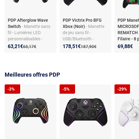
PDP Afterglow Wave
PDP Victrix Pro BFG
PDP Manett
Switch
- Manette sans
Xbox (Noir)
- Manette
MICROSOF
fil - Lumières LED
de jeu sans fil -
REMATCH 
personnalisables -
USB/Bluetooth -
Filaire - 8 
Compatible Nintendo
entièrement modulable
Programm
Nouveau prix :
Réduction de :
Nouveau prix :
Réduction de :
63,21€
178,51€
69,88€
Ancien prix :
Ancien prix :
65,17€
187,90€
Switch
- autonomie jusqu'à 20
heures - compatible PC,
Xbox Series X|S et Xbox
One
Meilleures offres PDP
-3%
-5%
-29%