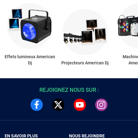
Effets lumineux American
Machine
Dj
Projecteurs American Dj
Amer
REJOIGNEZ NOUS SUR :
EN SAVOIR PLUS
NOUS REJOINDRE