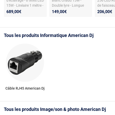
d'éclairage - 6 têtes LED
Blanc chaud 15W -
256 LED R
15W - Linéaire 1 mètre -
Double lyre - Longue
de faiscea
Pinspot Saber Spot WW
durée de vie
auto et mu
689,00€
149,00€
206,00€
Tous les produits Informatique American Dj
Câble RJ45 American Dj
Tous les produits Image/son & photo American Dj