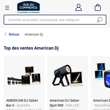
Retour
American Dj
Top des ventes American Dj
AMERICAN DJ Saber
American DJ Saber
American D
Bar 6
- Système
Spot WW
- PAR LED -
- Moonflow