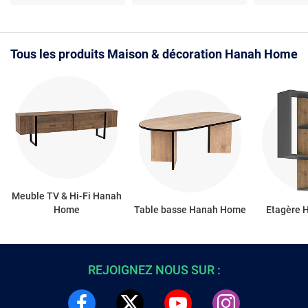
- À poser
panneau de particules -
- 3 rangem
à poser
Tous les produits Maison & décoration Hanah Home
Meuble TV & Hi-Fi Hanah
Home
Table basse Hanah Home
Etagère 
REJOIGNEZ NOUS SUR :