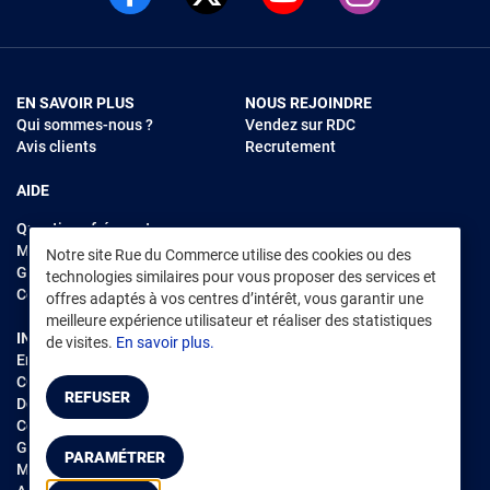
EN SAVOIR PLUS
NOUS REJOINDRE
Qui sommes-nous ?
Vendez sur RDC
Avis clients
Recrutement
AIDE
Questions fréquentes
Modes de règlements
Notre site Rue du Commerce utilise des cookies ou des
Garantie et retours
technologies similaires pour vous proposer des services et
Contacter Rue du Commerce
offres adaptés à vos centres d’intérêt, vous garantir une
meilleure expérience utilisateur et réaliser des statistiques
INFORMATIONS LÉGALES
RENDEZ-VOUS SUR L'APP
de visites.
En savoir plus.
Environnement
CGV
/
CGU Marketplace
REFUSER
Données personnelles
/
Cookies
Gérer mes cookies
PARAMÉTRER
Mentions légales