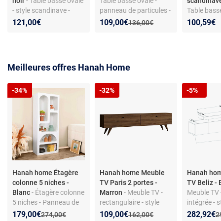
noir
- Table basse ovale
Table basse ovale -
scandinave
- style scandinave -
panneau de particules -
Table basse
aggloméré - bicolore
style scandinave
Style scand
Nouveau prix :
Réduction de :
121,00€
109,00€
100,59€
Ancien prix :
136,00€
chêne noir
Panneau de
Meilleures offres Hanah Home
-34%
-32%
-5%
Hanah home Étagère
Hanah home Meuble
Hanah ho
colonne 5 niches -
TV Paris 2 portes -
TV Beliz -
Blanc
- Étagère colonne
Marron
- Meuble TV -
Meuble TV 
5 niches - Panneau de
rectangulaire - style
intégrée - s
particules - Style design
scandinave - en
scandinave
Nouveau prix :
Réduction de :
Nouveau prix :
Réduction de :
Nouveau p
Réduction
179,00€
109,00€
282,92€
Ancien prix :
Ancien prix :
A
274,00€
162,00€
2