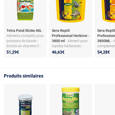
Tetra Pond Sticks 40L
-
Sera Reptil
Sera Repti
Aliments complets pour
Professional Herbivor -
Profession
poissons de bassin -
3800 ml
- Aliment pour
3800ML
- 
Enrichi en vitamine C -
reptiles herbivores -
complémen
Digestion facilitée - 40L
Mélange de 20 herbes
reptiles car
51,29€
46,63€
54,28€
et minéraux - Rapport
3800 ml - P
calcium/phosphore
vitamines p
optimal
aquatique
Produits similaires