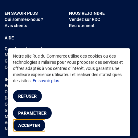
EN SAVOIR PLUS
NOUS REJOINDRE
Qui sommes-nous ?
Vendez sur RDC
Avis clients
Recrutement
AIDE
Questions fréquentes
Modes de règlements
Notre site Rue du Commerce utilise des cookies ou des
Garantie et retours
technologies similaires pour vous proposer des services et
Contacter Rue du Commerce
offres adaptés à vos centres d’intérêt, vous garantir une
meilleure expérience utilisateur et réaliser des statistiques
INFORMATIONS LÉGALES
RENDEZ-VOUS SUR L'APP
de visites.
En savoir plus.
Environnement
CGV
/
CGU Marketplace
REFUSER
Données personnelles
/
Cookies
Gérer mes cookies
PARAMÉTRER
Mentions légales
Accessibilité : non conforme
ACCEPTER
Notice d'accessibilité