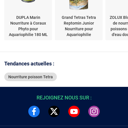
DUPLA Marin
Grand Tetras Tetra
ZOLUX Bl
Nourriture à Coraux
Reptomin Junior
de nourr
Phyto pour
Nourriture pour
poissons
Aquariophilie 180 ML
Aquariophilie
d'eau do
permettan
15 à 20
pendant 
Tendances actuelles :
Nourriture poisson Tetra
REJOIGNEZ NOUS SUR :