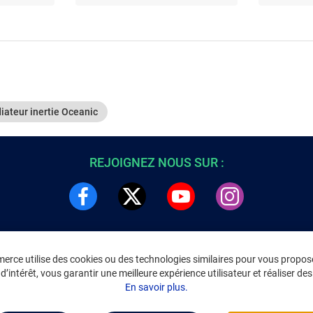
iateur inertie Oceanic
REJOIGNEZ NOUS SUR :
rce utilise des cookies ou des technologies similaires pour vous propose
DRE
INFORMATIONS LÉGALES
’intérêt, vous garantir une meilleure expérience utilisateur et réaliser des 
C
Environnement
En savoir plus.
CGV
/
CGU Marketplace
Données personnelles
/
Cookies