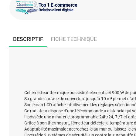
Top 1 E-commerce
Relation client digitale
DESCRIPTIF
FICHE TECHNIQUE
Cet émetteur thermique possède 6 éléments et 900 W de puiss
Sa grande surface de couverture jusqu`à 10 m² permet d`atte
Son écran LCD affiche intuitivement les réglages sélectionn
Ce radiateur dispose d’une télécommande à distancia qui vou
Il possède une minuterie programmable 24h/24, 7j/7 et grâce
Grâce à son thermostat, l’émetteur détecte la température de
Adaptabilité maximale : accrochez-le au mur ou laissez-le en 
Il possède 2 systèmes de sécurité : un contre la surchauffe 