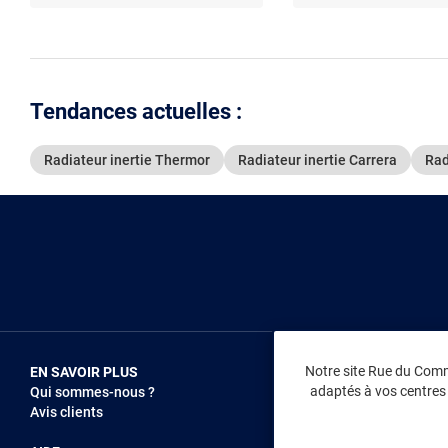
Tendances actuelles :
Radiateur inertie Thermor
Radiateur inertie Carrera
Rad
Notre site Rue du Comme
EN SAVOIR PLUS
NOUS REJOIN
adaptés à vos centres d
Qui sommes-nous ?
Vendez sur RD
Avis clients
Recrutement