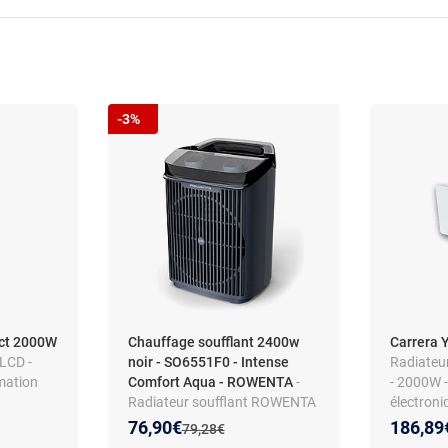
-3%
ct 2000W
Chauffage soufflant 2400w
Carrera 
 LCD -
noir - SO6551F0 - Intense
Radiateur
mation
Comfort Aqua - ROWENTA
-
- 2000W 
Radiateur soufflant ROWENTA
électroni
SO6551F0 Intense Comfort
Nouveau prix :
Réduction de :
76,90€
186,89
Ancien prix :
79,28€
Aqua 2400 W - Noir mat