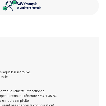
SAV français
et vraiment humain
laquelle il se trouve.
aille.
itez que l`émetteur fonctionne.
mpérature souhaitée entre 5 ºC et 35 ºC.
 en toute simplicité.
puissent pas changer la configuration).