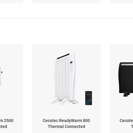
m 2500
Cecotec ReadyWarm 800
Cecot
cted
Thermal Connected
T