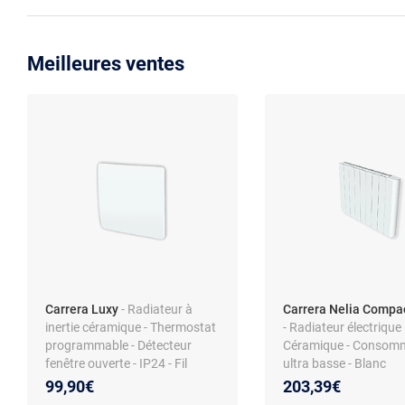
Meilleures ventes
Carrera Luxy
- Radiateur à
Carrera Nelia Compa
inertie céramique - Thermostat
- Radiateur électrique
programmable - Détecteur
Céramique - Consom
fenêtre ouverte - IP24 - Fil
ultra basse - Blanc
pilote 6 ordres - Affichage
99,90€
203,39€
digital - Châssis acier