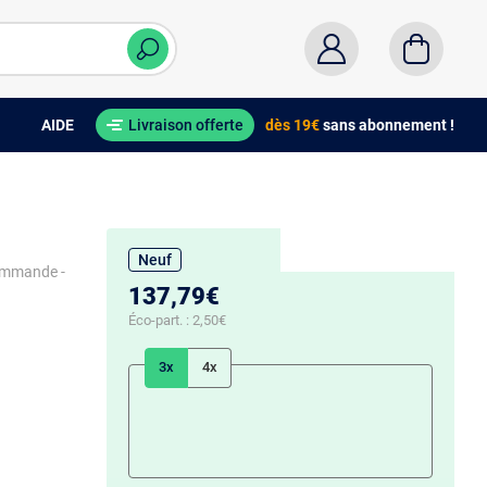
AIDE
Livraison offerte
dès 19€
sans abonnement !
Neuf
commande -
137,79€
Éco-part. :
2,50€
3x
4x