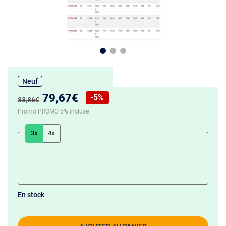
Neuf
Nouveau prix :
79,67€
-5%
Ancien prix :
83,86€
Réduction de :
Promo PROMO 5% incluse
3x
4x
En stock