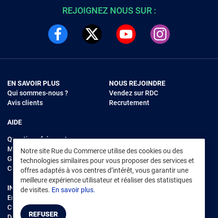
REJOIGNEZ NOUS SUR :
EN SAVOIR PLUS
NOUS REJOINDRE
Qui sommes-nous ?
Vendez sur RDC
Avis clients
Recrutement
AIDE
Questions fréquentes
Modes de règlements
Notre site Rue du Commerce utilise des cookies ou des
Garantie et retours
technologies similaires pour vous proposer des services et
Contacter Rue du Commerce
offres adaptés à vos centres d’intérêt, vous garantir une
meilleure expérience utilisateur et réaliser des statistiques
INFORMATIONS LÉGALES
RENDEZ-VOUS SUR L'APP
de visites.
En savoir plus.
Environnement
CGV
/
CGU Marketplace
REFUSER
Données personnelles
/