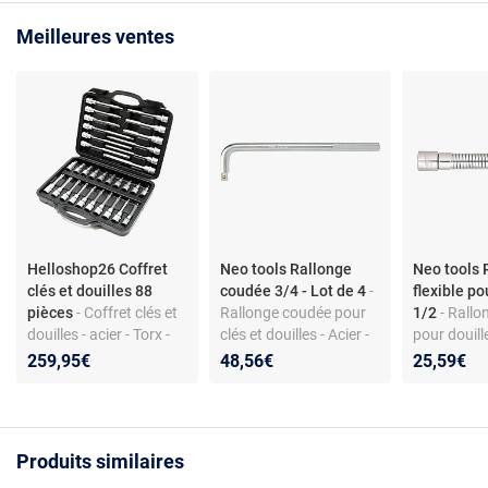
Meilleures ventes
Helloshop26 Coffret
Neo tools Rallonge
Neo tools 
clés et douilles 88
coudée 3/4 - Lot de 4
-
flexible po
pièces
- Coffret clés et
Rallonge coudée pour
1/2
- Rallo
douilles - acier - Torx -
clés et douilles - Acier -
pour douill
carré 1/2 - 88 pièces -
Lot de 4 - Usage pro
1/2 - Profi
259,95€
48,56€
25,59€
professionnel
pans
Produits similaires