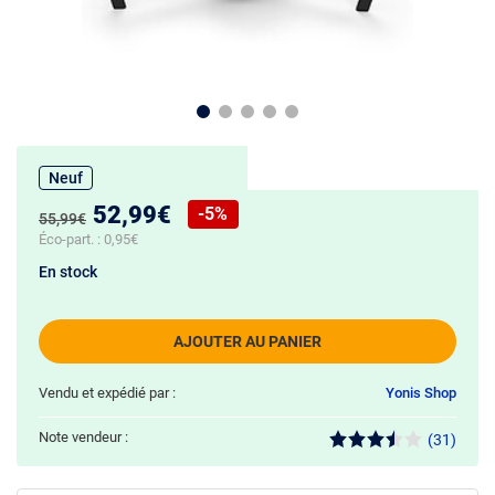
Neuf
Nouveau prix :
52,99€
-5%
Ancien prix :
55,99€
Réduction de :
Éco-part. :
0,95€
En stock
AJOUTER AU PANIER
Vendu et expédié par :
Yonis Shop
Note vendeur :
(31)