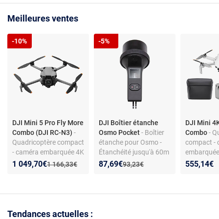
Meilleures ventes
-10%
-5%
DJI Mini 5 Pro Fly More
DJI Boîtier étanche
DJI Mini 4
Combo (DJI RC-N3)
-
Osmo Pocket
- Boîtier
Combo
- Q
Quadricoptère compact
étanche pour Osmo -
compact -
- caméra embarquée 4K
Étanchéité jusqu'à 60m
embarquée
120p - FOV 84° -
- Supports de montage
83° - stabil
Nouveau prix :
Réduction de :
Nouveau prix :
Réduction de :
1 049,70€
87,69€
555,14€
Ancien prix :
Ancien prix :
1 166,33€
93,23€
capteur LiDAR -
axes - dist
stabilisation 3 axes -
15.7 km - d
distance de vol 18 km -
31 minute
batterie 2788 mAh -
durée de vol 34 minutes
Tendances actuelles :