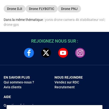
- télécommande RC-N3
Drone DJI
Drone FLYBOTIC
Drone PNJ
Dans la même thématique :
yonis drone camera 4k stabilisateur vol
|
drone gps
REJOIGNEZ NOUS SUR :
EN SAVOIR PLUS
NOUS REJOINDRE
Qui sommes-nous ?
Vendez sur RDC
Avis clients
Recrutement
AIDE
Questions fréquentes