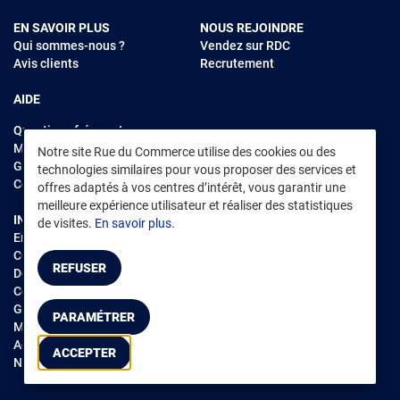
EN SAVOIR PLUS
NOUS REJOINDRE
Qui sommes-nous ?
Vendez sur RDC
Avis clients
Recrutement
AIDE
Questions fréquentes
Modes de règlements
Notre site Rue du Commerce utilise des cookies ou des
Garantie et retours
technologies similaires pour vous proposer des services et
Contacter Rue du Commerce
offres adaptés à vos centres d’intérêt, vous garantir une
meilleure expérience utilisateur et réaliser des statistiques
INFORMATIONS LÉGALES
RENDEZ-VOUS SUR L'APP
de visites.
En savoir plus.
Environnement
CGV
/
CGU Marketplace
REFUSER
Données personnelles
/
Cookies
Gérer mes cookies
PARAMÉTRER
Mentions légales
Accessibilité : non conforme
ACCEPTER
Notice d'accessibilité