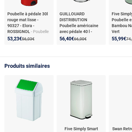
Poubelle à pédale 30l
GUILLOUARD
Five Simpl
rouge mat lisse -
DISTRIBUTION
Poubelle e
90327 - Elora -
Poubelle américaine
Bambou Na
ROSSIGNOL
- Poubelle
avec pédale 40 l -
Vert
à pédale 30 L - Rouge
080341 - GUILLOUARD
Nouveau prix :
Réduction de :
Nouveau prix :
Réduction de :
Nouveau p
Réduction
53,23€
56,40€
55,99€
Ancien prix :
Ancien prix :
Anc
56,03€
66,00€
74
mat - Matériaux
- Poubelle américaine -
recyclables -
Capacité 40L - Acier
Fabrication française -
galvanisé - Pédale pour
Socle stabilisé
ouverture - Gaufré
Produits similaires
Five Simply Smart
Swan Retr