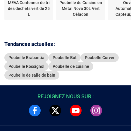
MEVA Conteneur de tri
Poubelle de Cuisine en
Ouv
des déchets vert de 25
Métal Nova 30L Vert
Automat
L
Céladon
Capteur,
Litres
SWKA4
Tendances actuelles :
Poubelle Brabantia
Poubelle But
Poubelle Curver
Poubelle Rossignol
Poubelle de cuisine
Poubelle de salle de bain
REJOIGNEZ NOUS SUR :