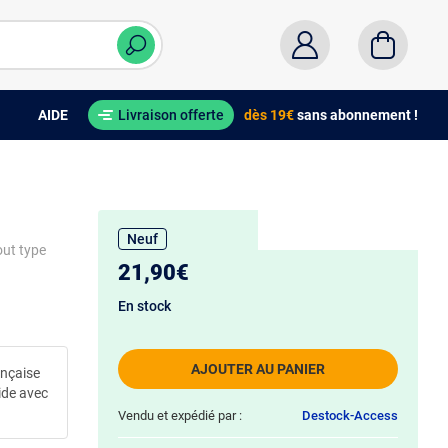
AIDE
Livraison offerte
dès 19€
sans abonnement !
Neuf
out type
21,90€
En stock
AJOUTER AU PANIER
ançaise
ide avec
Vendu et expédié par :
Destock-Access