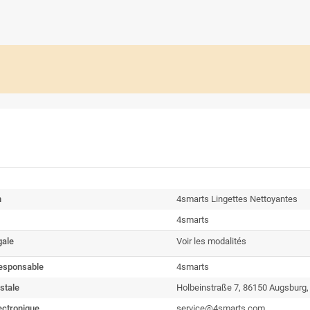
n
4smarts Lingettes Nettoyantes
4smarts
gale
Voir les modalités
esponsable
4smarts
stale
Holbeinstraße 7, 86150 Augsbur
ectronique
service@4smarts.com