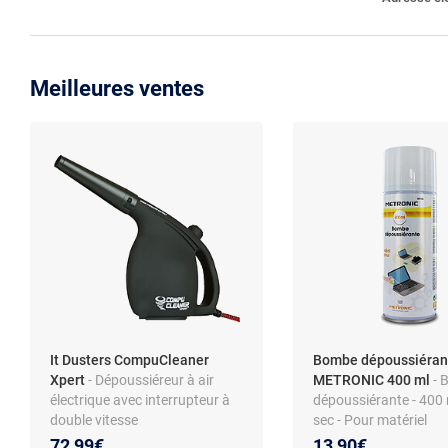
Meilleures ventes
It Dusters CompuCleaner
Bombe dépoussiéran
Xpert
- Dépoussiéreur à air
METRONIC 400 ml
- 
électrique avec interrupteur à
dépoussiérante - 400 m
double vitesse
sec - Pour matériel
informatique
72,99€
13,90€