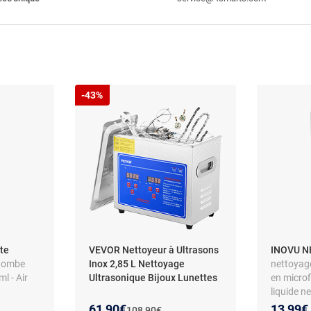
-43%
te
VEVOR Nettoyeur à Ultrasons
INOVU N
Bombe
Inox 2,85 L Nettoyage
nettoyage
l - Air
Ultrasonique Bijoux Lunettes
en microf
liquide n
Nouveau prix :
Réduction de :
61,90€
13,99€
Ancien prix :
108,90€