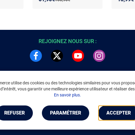
REJOIGNEZ NOUS SUR :
rce utilise des cookies ou des technologies similaires pour vous propose
DRE
INFORMATIONS LÉGALES
’intérêt, vous garantir une meilleure expérience utilisateur et réaliser des 
C
Environnement
En savoir plus.
CGV
/
CGU Marketplace
Données personnelles
/
Cookies
Gérer mes cookies
REFUSER
PARAMÉTRER
ACCEPTER
Mentions légales
Accessibilité : non conforme
Notice d'accessibilité