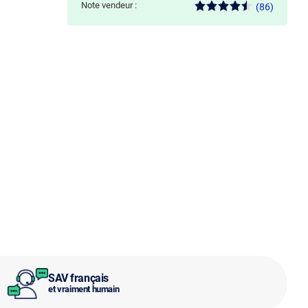
Note vendeur :
(86)
SAV français
et vraiment humain