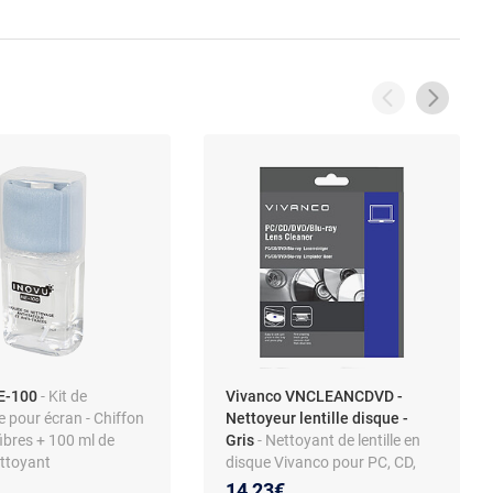
E-100
- Kit de
Vivanco VNCLEANCDVD -
 pour écran - Chiffon
Nettoyeur lentille disque -
ibres + 100 ml de
Gris
- Nettoyant de lentille en
ettoyant
disque Vivanco pour PC, CD,
DVD et Blu-ray, gris
14,23€