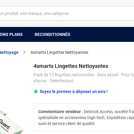
ONS PLANS
RECONDITIONNÉS
Nettoyage
4smarts Lingettes Nettoyantes
4smarts Lingettes Nettoyantes
Pack de 12 lingettes nettoyantes - Sans alcool - Pour t
d'écran - Désinfectant
Soyez le premier à déposer un avis !
Commentaire vendeur :
Destock Access, société fr
spécialisée en accessoires high-tech. Expédition rap
suivi et service client de qualité.