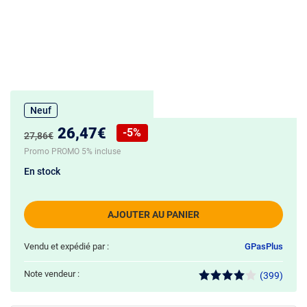
Neuf
Nouveau prix :
26,47€
-5%
Ancien prix :
27,86€
Réduction de :
Promo PROMO 5% incluse
En stock
AJOUTER AU PANIER
Vendu et expédié par :
GPasPlus
Note vendeur :
(399)