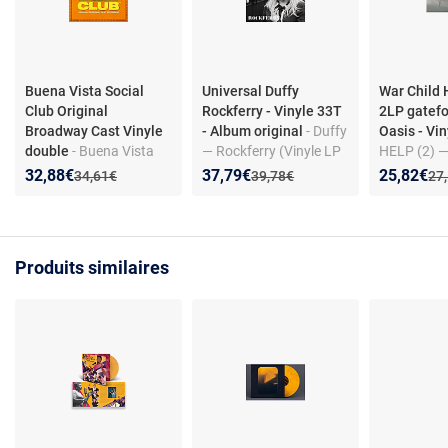
Buena Vista Social
Universal Duffy
War Child H
Club Original
Rockferry - Vinyle 33T
2LP gatefo
Broadway Cast Vinyle
- Album original
- Duffy
Oasis - Vin
double
- Buena Vista
— Rockferry (Vinyle LP
HELP (2) —
Social Club (Original
33T) — Album original
caritatif éd
Nouveau prix :
Réduction de :
Nouveau prix :
Réduction de :
Nouveau p
Réduction
32,88€
37,79€
25,82€
Ancien prix :
Ancien prix :
Anc
34,61€
39,78€
27
Broadway Cast
avec 7" bo
Recording) - Double
Vinyle
Produits similaires