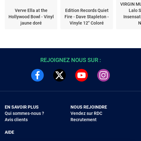
VIRGIN M
Verve Ella at the
Edition Records Quiet
Lalo S
Hollywood Bowl - Vinyl
Fire - Dave Stapleton -
Insensat
jaune doré
Vinyle 12" Coloré
N
REJOIGNEZ NOUS SUR :
EN SAVOIR PLUS
NOUS REJOINDRE
Qui sommes-nous ?
Vendez sur RDC
Avis clients
Recrutement
AIDE