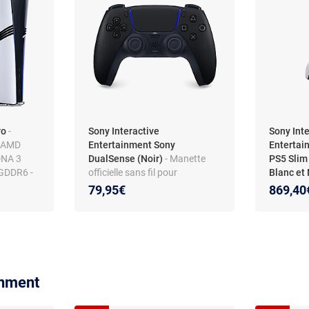
ro
-
Sony Interactive
Sony Int
- AMD
Entertainment Sony
Entertai
DNA 3
DualSense (Noir)
- Manette
PS5 Slim
 GDDR6 -
officielle sans fil pour
Blanc et 
anette
PlayStation 5
PS5 Slim
79,95€
869,40
Blanc et 
inment