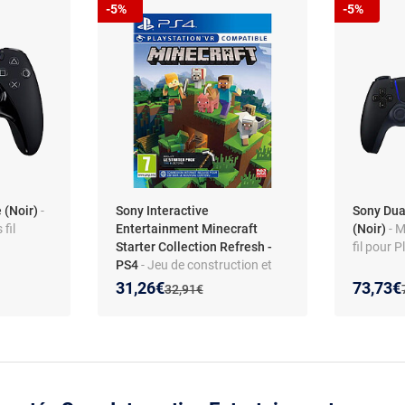
-5%
-5%
 (Noir)
-
Sony Interactive
Sony Du
fil
Entertainment Minecraft
(Noir)
- M
Starter Collection Refresh -
fil pour 
PS4
- Jeu de construction et
aventure - Mode créatif et
Nouveau prix :
Réduction de :
Nouveau
Réducti
31,26€
73,73€
:
Ancien prix :
32,91€
survie - Multijoueur et
extensions incluses