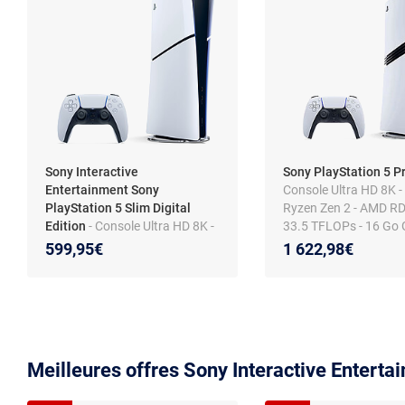
Sony Interactive
Sony PlayStation 5 P
Entertainment Sony
Console Ultra HD 8K 
PlayStation 5 Slim Digital
Ryzen Zen 2 - AMD R
Edition
- Console Ultra HD 8K -
33.5 TFLOPs - 16 Go
AMD Ryzen Zen 2 - AMD RDNA
SSD 2 To - son 3D - m
599,95€
1 622,98€
2 10.3 TFLOPs - 16 Go GDDR6
sans fil
- SSD 825 Go - son 3D -
manette sans fil
Meilleures offres Sony Interactive Enterta