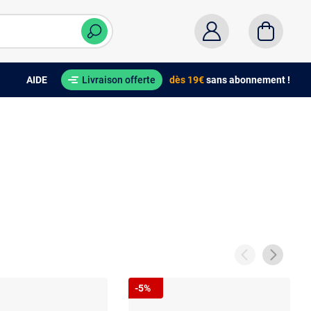
AIDE
Livraison offerte
dès 19€
sans abonnement !
-5%