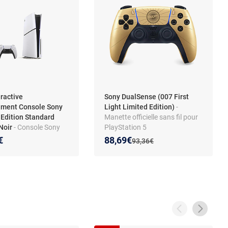
eractive
Sony DualSense (007 First
nment Console Sony
Light Limited Edition)
-
 Edition Standard
Manette officielle sans fil pour
Noir
- Console Sony
PlayStation 5
 Edition Standard
Nouveau prix :
Réduction de :
€
88,69€
Ancien prix :
93,36€
Noir