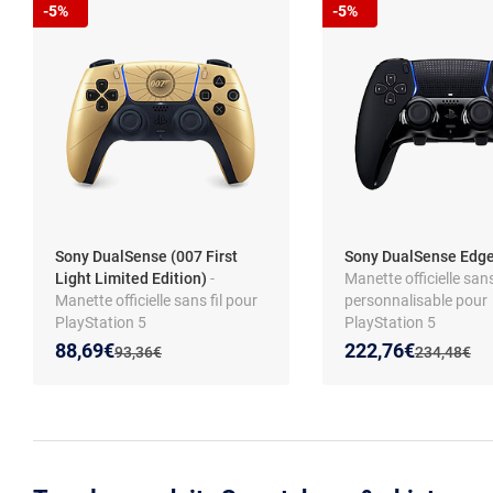
-5%
-5%
Sony DualSense (007 First
Sony DualSense Edge
Light Limited Edition)
-
Manette officielle sans 
Manette officielle sans fil pour
personnalisable pour
PlayStation 5
PlayStation 5
Nouveau prix :
Réduction de :
Nouveau prix :
Réduction de :
88,69€
222,76€
Ancien prix :
Ancien prix 
93,36€
234,48€