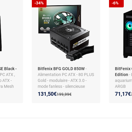
-34%
-6%
E Black -
Bitfenix BFG GOLD 850W
-
BitFenix
 PC ATX ,
Alimentation PC ATX - 80 PLUS
Edition
- 
o ATX -
Gold - modulaire - ATX 3.0 -
aquarium
va Mesh
mode fanless - silencieuse
ARGB
Nouveau prix :
Réduction de :
Nouveau
Réducti
131,50€
71,17€
Ancien prix :
199,99€