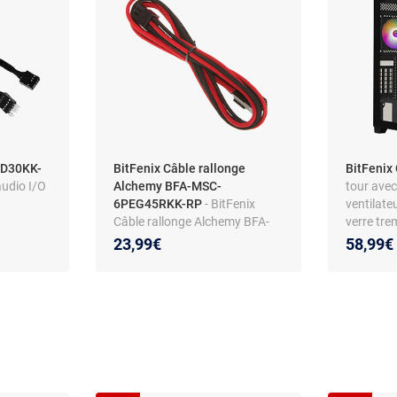
UD30KK-
BitFenix Câble rallonge
BitFenix
audio I/O
Alchemy BFA-MSC-
tour ave
6PEG45RKK-RP
- BitFenix
ventilate
Câble rallonge Alchemy BFA-
verre tr
MSC-6PEG45RKK-RP
23,99€
58,99€