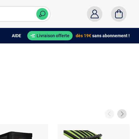
AIDE
Livraison offerte
dès 19€
sans abonnement !