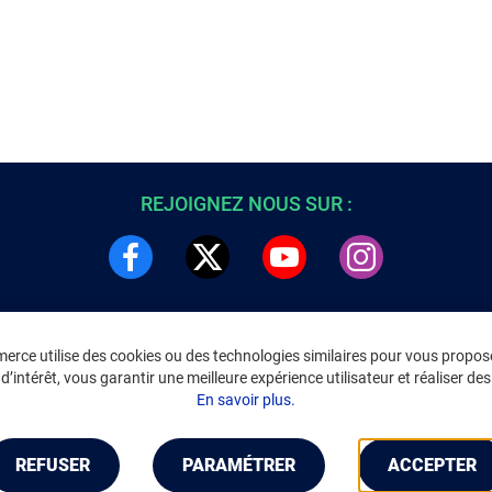
REJOIGNEZ NOUS SUR :
rce utilise des cookies ou des technologies similaires pour vous propose
DRE
INFORMATIONS LÉGALES
’intérêt, vous garantir une meilleure expérience utilisateur et réaliser des 
C
Environnement
En savoir plus.
CGV
/
CGU Marketplace
Données personnelles
/
Cookies
Gérer mes cookies
REFUSER
PARAMÉTRER
ACCEPTER
Mentions légales
Accessibilité : non conforme