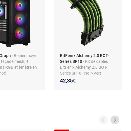
 Graph
- Boîtier moyen
BitFenix Alchemy 2.0 BQT-
c façade mesh, 4
Series SP10
- Kit de câbles
urs RGB et fenêtre en
BitFenix Alchemy 2.0 BQT-
empé
Series SP10 - Noir/Vert
42,35€