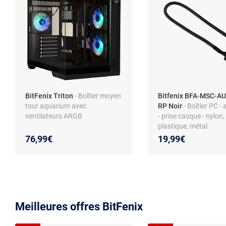
BitFenix Triton
- Boîtier moyen
Bitfenix BFA-MSC-A
tour aquarium avec
RP Noir
- Boîtier PC - 
ventilateurs ARGB
- prise casque - nylon,
plastique, métal
76,99€
19,99€
Meilleures offres BitFenix