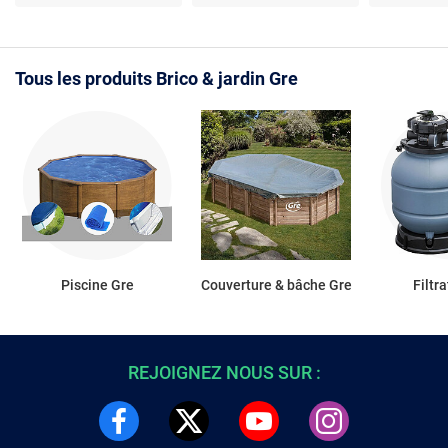
Polypropylène - Gris
Structure galvanisée
Filtration 
Tous les produits Brico & jardin Gre
Piscine Gre
Couverture & bâche Gre
Filtr
REJOIGNEZ NOUS SUR :