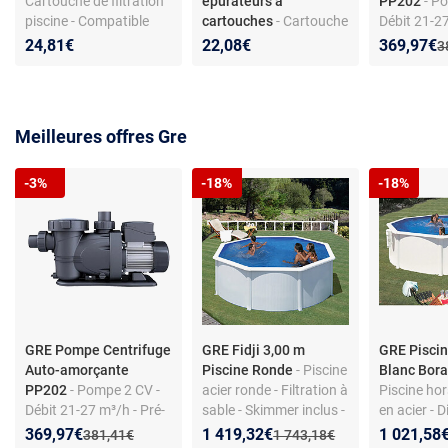
Cartouche de filtration
épurateurs à
PP202
- Po
piscine - Compatible
cartouches
- Cartouche
Débit 21-27
filtres
pour piscines pour
filtre incor
Nouveau p
Réduction
24,81€
22,08€
369,97€
A
3
AR118/AR124/AR125 -
épurateurs à
Polypropylè
Fibre dacron
cartouches
Meilleures offres Gre
-3%
-18%
-18%
GRE Pompe Centrifuge
GRE Fidji 3,00 m
GRE Piscin
Auto-amorçante
Piscine Ronde
- Piscine
Blanc Bora
PP202
- Pompe 2 CV -
acier ronde - Filtration à
Piscine hor
Débit 21-27 m³/h - Pré-
sable - Skimmer inclus -
en acier - 
filtre incorporé -
Échelle de sécurité -
3,70 x 1,22
Nouveau prix :
Réduction de :
Nouveau prix :
Réduction de :
Nouveau p
Réduction
369,97€
1 419,32€
1 021,58
Ancien prix :
Ancien prix :
381,41€
1 743,18€