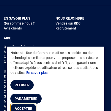
EN SAVOIR PLUS
NOUS REJOINDRE
Qui sommes-nous ?
Vendez sur RDC
Avis clients
Recrutement
AIDE
Questions fréquentes
Modes de règlements
Notre site Rue du Commerce utilise des cookies ou des
Garantie et retours
technologies similaires pour vous proposer des services et
Contacter Rue du Commerce
offres adaptés à vos centres d’intérêt, vous garantir une
meilleure expérience utilisateur et réaliser des statistiques
INFORMATIONS LÉGALES
RENDEZ-VOUS SUR L'APP
de visites.
En savoir plus.
Environnement
CGV
/
CGU Marketplace
REFUSER
Données personnelles
/
Cookies
Gérer mes cookies
PARAMÉTRER
Mentions légales
Accessibilité : non conforme
ACCEPTER