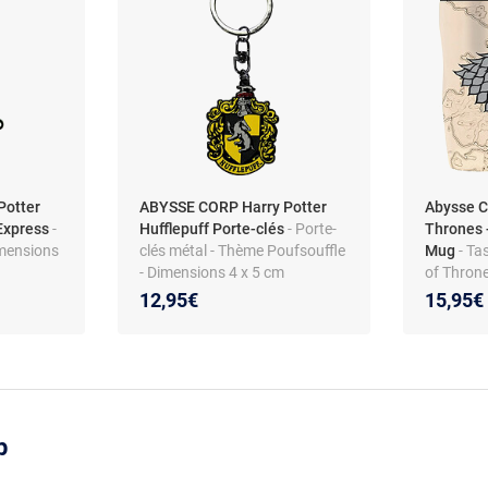
Potter
ABYSSE CORP Harry Potter
Abysse C
Express
-
Hufflepuff Porte-clés
- Porte-
Thrones 
imensions
clés métal - Thème Poufsouffle
Mug
- Ta
- Dimensions 4 x 5 cm
of Throne
isolant
12,95€
15,95€
p