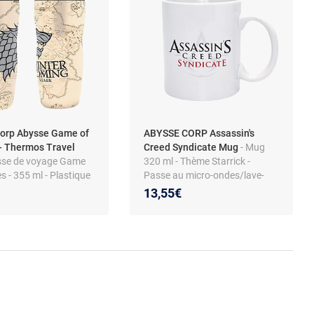
orp Abysse Game of
ABYSSE CORP Assassin's
- Thermos Travel
Creed Syndicate Mug
- Mug
sse de voyage Game
320 ml - Thème Starrick -
s - 355 ml - Plastique
Passe au micro-ondes/lave-
vaisselle
13,55€