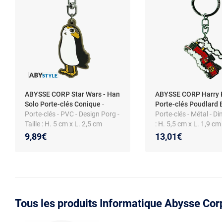
ABYSSE CORP Star Wars - Han
ABYSSE CORP Harry 
Solo Porte-clés Conique
-
Porte-clés Poudlard 
Porte-clés - PVC - Design Porg -
Porte-clés - Métal - D
Taille : H. 5 cm x L. 2,5 cm
: H. 5,5 cm x L. 1,9 cm
9,89€
13,01€
Tous les produits Informatique Abysse Cor