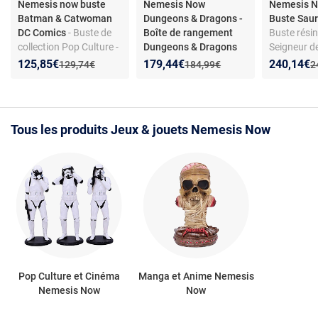
Nemesis now buste
Nemesis Now
Nemesis 
Batman & Catwoman
Dungeons & Dragons -
Buste Sau
DC Comics
- Buste de
Boîte de rangement
Buste résin
collection Pop Culture -
Dungeons & Dragons
Seigneur d
Résine haut de gamme
50th Anniversary
Peint main
Nouveau prix :
Réduction de :
Nouveau prix :
Réduction de :
Nouveau p
Réduction
125,85€
179,44€
240,14€
Ancien prix :
Ancien prix :
A
129,74€
184,99€
2
- Finition peinte à la
Collectors Box
main - Modèle officiel
DC Comics
Tous les produits Jeux & jouets Nemesis Now
Pop Culture et Cinéma
Manga et Anime Nemesis
Nemesis Now
Now