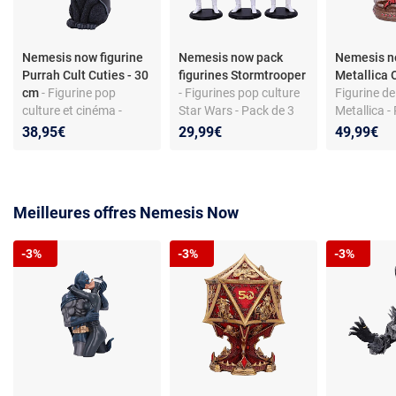
Nemesis now figurine
Nemesis now pack
Nemesis n
Purrah Cult Cuties - 30
figurines Stormtrooper
Metallica 
cm
- Figurine pop
- Figurines pop culture
Figurine de
culture et cinéma -
Star Wars - Pack de 3
Metallica -
licence Purrah -
résine - Peintes à la
peinte à la
38,95€
29,99€
49,99€
collection Cult Cuties -
main - Licence officielle
licence offic
dès 3 ans
- Dès 3 ans
Hauteur en
Pour fans 
collection
Meilleures offres Nemesis Now
-3%
-3%
-3%