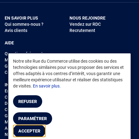
EN SAVOIR PLUS
NOUS REJOINDRE
Qui sommes-nous ?
Vendez sur RDC
Avis clients
Recrutement
AIDE
Questions fréquentes
Modes de règlements
Notre site Rue du Commerce utilise des cookies ou des
Garantie et retours
technologies similaires pour vous proposer des services et
Contacter Rue du Commerce
offres adaptés à vos centres d’intérêt, vous garantir une
meilleure expérience utilisateur et réaliser des statistiques
INFORMATIONS LÉGALES
RENDEZ-VOUS SUR L'APP
de visites.
En savoir plus.
Environnement
CGV
/
CGU Marketplace
REFUSER
Données personnelles
/
Cookies
Gérer mes cookies
PARAMÉTRER
Mentions légales
Accessibilité : non conforme
ACCEPTER
Notice d'accessibilité