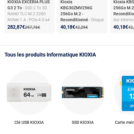
KIOXIA EXCERIA PLUS
Kioxia
Kioxia K
G3 2 To
- SSD 2 To 3D
KBG30ZMV256G
256Go M.2
NAND TLC M.2 2280
256Go M.2 -
Reconditi
NVMe 1.4 - PCIe 4.0 x4
Reconditionné
- Disque
dur interne
dur interne - M.2 NVMe
NVMe - po
Nouveau prix :
Réduction de :
Nouveau prix :
Réduction de :
Nouveau p
Réduction
282,87€
40,18€
40,18€
Ancien prix :
Ancien prix :
Anc
297,76€
42,29€
42
- interface PCIe - pour
portable e
PC portable et de
bureau
Tous les produits Informatique KIOXIA
Clé USB KIOXIA
SSD KIOXIA
Carte mé