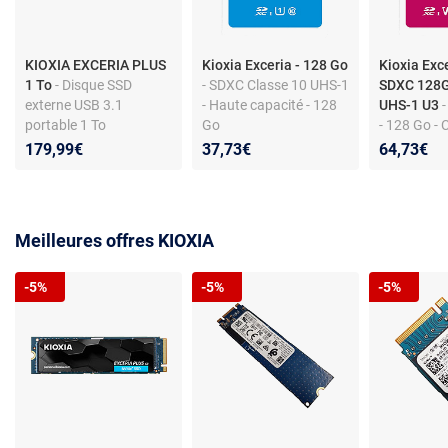
KIOXIA EXCERIA PLUS
Kioxia Exceria - 128 Go
Kioxia Exc
1 To
- Disque SSD
- SDXC Classe 10 UHS-1
SDXC 128G
externe USB 3.1
- Haute capacité - 128
UHS-1 U3
-
portable 1 To
Go
- 128 Go - 
UHS-1 U3 -
179,99€
37,73€
64,73€
performan
Meilleures offres KIOXIA
-5%
-5%
-5%