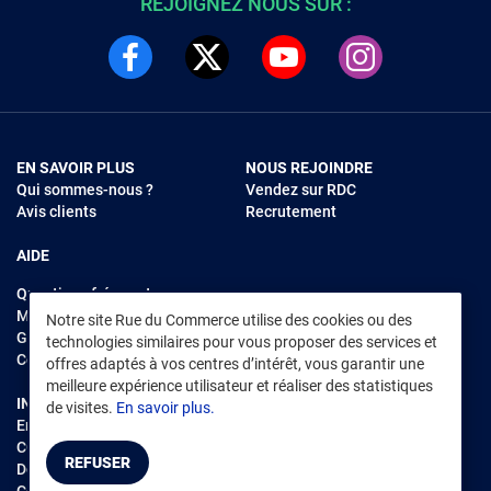
REJOIGNEZ NOUS SUR :
EN SAVOIR PLUS
NOUS REJOINDRE
Qui sommes-nous ?
Vendez sur RDC
Avis clients
Recrutement
AIDE
Questions fréquentes
Modes de règlements
Notre site Rue du Commerce utilise des cookies ou des
Garantie et retours
technologies similaires pour vous proposer des services et
Contacter Rue du Commerce
offres adaptés à vos centres d’intérêt, vous garantir une
meilleure expérience utilisateur et réaliser des statistiques
INFORMATIONS LÉGALES
RENDEZ-VOUS SUR L'APP
de visites.
En savoir plus.
Environnement
CGV
/
CGU Marketplace
REFUSER
Données personnelles
/