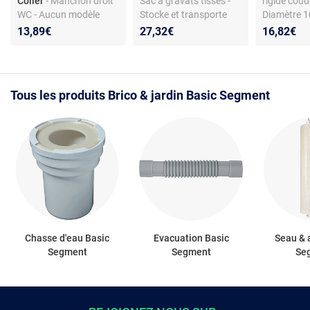
Coller
- Manchon droit
Sac à gravats tissés -
rigide cou
WC - Aucun modèle
Stocke et transporte
Diamètre 
spécifique
jusqu'à 50 kg
Longueur 
13,89€
27,32€
16,82€
Tous les produits Brico & jardin Basic Segment
Chasse d'eau Basic
Evacuation Basic
Seau & 
Segment
Segment
Se