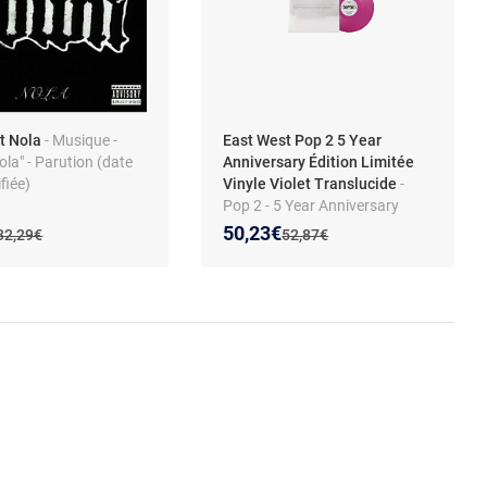
t Nola
- Musique -
East West Pop 2 5 Year
la" - Parution (date
Anniversary Édition Limitée
fiée)
Vinyle Violet Translucide
-
Pop 2 - 5 Year Anniversary
Édition Limitée Vinyle Violet
 prix :
on de :
Nouveau prix :
Réduction de :
50,23€
Ancien prix :
Ancien prix :
32,29€
52,87€
Translucide