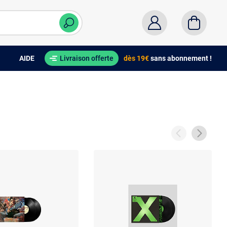
AIDE
Livraison offerte
dès 19€
sans abonnement !