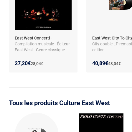
East West Concerti
-
East West City To Cit
Compilation musicale - Éditeur
City double LP remas
East West - Genre classique
edition
Nouveau prix :
Réduction de :
Nouveau prix :
Réduction de :
27,20€
40,89€
Ancien prix :
Ancien prix :
28,04€
43,04€
Tous les produits Culture East West