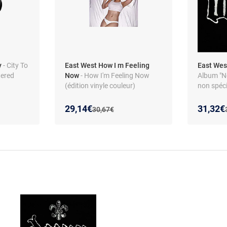
y
- City To
East West How I m Feeling
East Wes
tered
Now
- How I'm Feeling Now
Album "No
(édition vinyle couleur)
non spéci
Nouveau prix :
Réduction de :
Nouveau
Réducti
29,14€
31,32€
Ancien prix :
30,67€