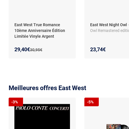
East West True Romance
East West Night Owl
-
10ème Anniversaire Édition
Owl Remastered editi
Limitée Vinyle Argent
Nouveau prix :
Réduction de :
29,40€
23,74€
Ancien prix :
30,95€
Meilleures offres East West
-3%
-5%