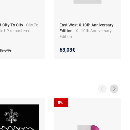
 City To City
- City To
East West X 10th Anniversary
ble LP remastered
Edition
- X - 10th Anniversary
Edition
 prix :
on de :
63,03€
Ancien prix :
43,04€
-5%