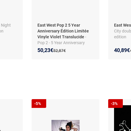
 Night
East West Pop 2 5 Year
East West
on
Anniversary Édition Limitée
City dou
Vinyle Violet Translucide
-
edition
Pop 2 - 5 Year Anniversary
Édition Limitée Vinyle Violet
Nouveau prix :
Réduction de :
Nouveau
Réducti
50,23€
40,89€
Ancien prix :
52,87€
Translucide
-5%
-3%