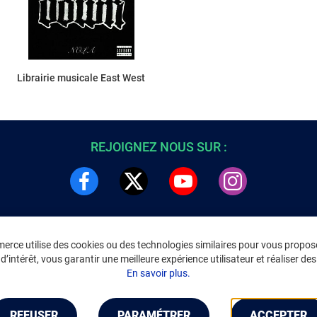
Librairie musicale East West
REJOIGNEZ NOUS SUR :
rce utilise des cookies ou des technologies similaires pour vous propose
DRE
INFORMATIONS LÉGALES
’intérêt, vous garantir une meilleure expérience utilisateur et réaliser des 
C
Environnement
En savoir plus.
CGV
/
CGU Marketplace
Données personnelles
/
Cookies
Gérer mes cookies
REFUSER
PARAMÉTRER
ACCEPTER
Mentions légales