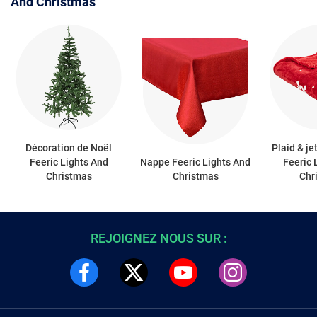
And Christmas
Décoration de Noël
Plaid & j
Feeric Lights And
Nappe Feeric Lights And
Feeric 
Christmas
Christmas
Chr
REJOIGNEZ NOUS SUR :