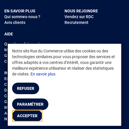
EN SAVOIR PLUS
NOUS REJOINDRE
Qui sommes-nous ?
Vendez sur RDC
Avis clients
Recrutement
AIDE
Questions fréquentes
Modes de règlements
Notre site Rue du Commerce utilise des cookies ou des
Garantie et retours
technologies similaires pour vous proposer des services et
Contacter Rue du Commerce
offres adaptés à vos centres d’intérêt, vous garantir une
meilleure expérience utilisateur et réaliser des statistiques
INFORMATIONS LÉGALES
RENDEZ-VOUS SUR L'APP
de visites.
En savoir plus.
Environnement
CGV
/
CGU Marketplace
REFUSER
Données personnelles
/
Cookies
Gérer mes cookies
PARAMÉTRER
Mentions légales
Accessibilité : non conforme
ACCEPTER
Notice d'accessibilité