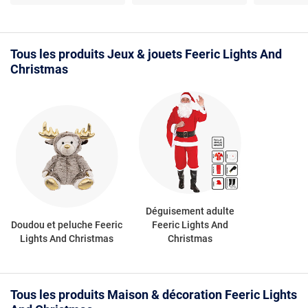
Christmas - 8 Santons
LED - Polyrésine - 30 x
& Christmas
pour crèche de Noël - H.
21,5 x 23 cm
table de No
20 cm - Multicolore -
Etoile - L. 
Design
Argent - D
Tous les produits Jeux & jouets Feeric Lights And
Christmas
Déguisement adulte
Doudou et peluche Feeric
Feeric Lights And
Lights And Christmas
Christmas
Tous les produits Maison & décoration Feeric Lights