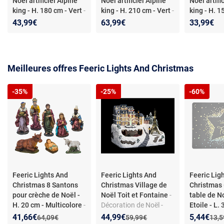
Noël artificiel Alpine
Noël artificiel Alpine
Noël artifi
king - H. 180 cm - Vert
-
king - H. 210 cm - Vert
-
king - H. 1
Féérie Lights &
Féérie Lights &
Féérie Ligh
43,99€
63,99€
33,99€
Christmas - Sapin de
Christmas - Sapin de
Christmas 
Noël artificiel Alpine
Noël artificiel Alpine
Noël artific
king - H. 180 cm - Vert -
king - H. 210 cm - Vert -
king - H. 15
Nature
Nature
Nature
Meilleures offres Feeric Lights And Christmas
-35%
-25%
-60%
Feeric Lights And
Feeric Lights And
Feeric Lig
Christmas 8 Santons
Christmas Village de
Christmas 
pour crèche de Noël -
Noël Toit et Fontaine
-
table de N
H. 20 cm - Multicolore
-
Décoration de Noël -
Etoile - L. 
Féérie Lights &
Village lumineux - 36
- Argent
- 
Nouveau prix :
Réduction de :
Nouveau prix :
Réduction de :
Nouveau p
Réduction
41,66€
44,99€
5,44€
Ancien prix :
Ancien prix :
Anci
64,09€
59,99€
13,