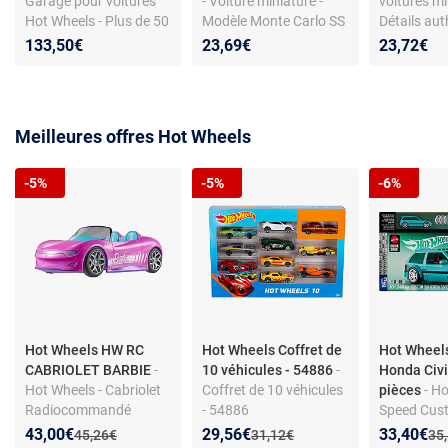
Garage pour voitures
- Voiture miniature -
voitures mi
Hot Wheels - Plus de 50
Modèle Monte Carlo SS
Détails au
places - Ascenseur
- Collection Muscle
133,50€
23,69€
23,72€
propulseur - Looping - 2
Mania - Échelle 1/64
véhicules inclus -
Échelle 1:64 - Dès 4 ans
- Plastique
Meilleures offres Hot Wheels
-5%
-5%
-6%
Hot Wheels HW RC
Hot Wheels Coffret de
Hot Wheel
CABRIOLET BARBIE
-
10 véhicules - 54886
-
Honda Civi
Hot Wheels - Cabriolet
Coffret de 10 véhicules
pièces
- H
Radiocommandé
- 54886
Speed Cus
Barbie - Peut accueillir 2
Civic EF – 
Nouveau prix :
Réduction de :
Nouveau prix :
Réduction de :
Nouveau p
Réduction
43,00€
29,56€
33,40€
Ancien prix :
Ancien prix :
Anc
45,26€
31,12€
35