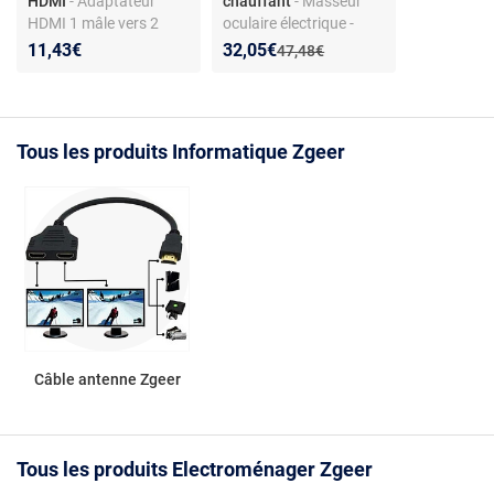
HDMI
- Adaptateur
chauffant
- Masseur
HDMI 1 mâle vers 2
oculaire électrique -
femelles - Pour TV
Chauffage intégré -
Nouveau prix :
Réduction de :
11,43€
32,05€
Ancien prix :
47,48€
LCD/LED - Compatible
Compression d’air - 5
HDMI
modes - Vibration -
Musique - 5 W
Tous les produits Informatique Zgeer
Câble antenne Zgeer
Tous les produits Electroménager Zgeer