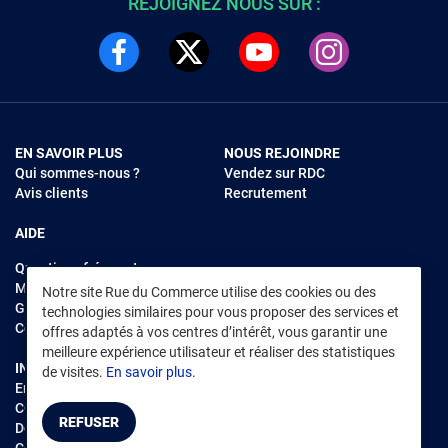
REJOIGNEZ NOUS SUR :
EN SAVOIR PLUS
NOUS REJOINDRE
Qui sommes-nous ?
Vendez sur RDC
Avis clients
Recrutement
AIDE
Questions fréquentes
Modes de règlements
Notre site Rue du Commerce utilise des cookies ou des
Garantie et retours
technologies similaires pour vous proposer des services et
Contacter Rue du Commerce
offres adaptés à vos centres d’intérêt, vous garantir une
meilleure expérience utilisateur et réaliser des statistiques
INFORMATIONS LÉGALES
RENDEZ-VOUS SUR L'APP
de visites.
En savoir plus.
Environnement
CGV
/
CGU Marketplace
REFUSER
Données personnelles
/