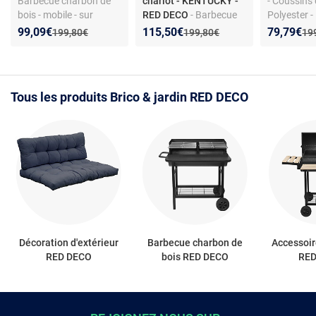
Barbecue charbon de
chariot - KENTUCKY -
- Coussins 
bois - mobile - sur
RED DECO
- Barbecue
Polyester -
chariot - acier laqué -
chariot - Fumoir intégré
saleté rési
Nouveau prix :
Réduction de :
Nouveau prix :
Réduction de :
Nouveau p
Réduction
99,09€
115,50€
79,79€
Ancien prix :
Ancien prix :
Anc
199,80€
199,80€
19
grille acier chromé
- 4 aérateurs -
80 cm - An
Thermomètre -
Tablettes bois
rabattables
Tous les produits Brico & jardin RED DECO
Décoration d'extérieur
Barbecue charbon de
Accessoi
RED DECO
bois RED DECO
RED