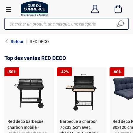
Retour
RED DECO
Top des ventes RED DECO
-50%
-42%
-60%
Red deco barbecue
Barbecue à charbon
Red deco R
charbon mobile
-
76x33.5cm avec
80x120 cm 