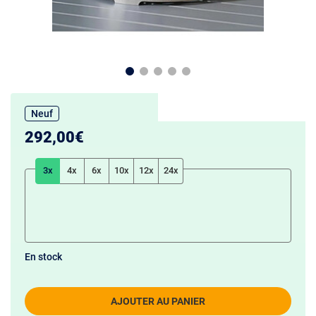
Neuf
292,00€
3x
4x
6x
10x
12x
24x
En stock
AJOUTER AU PANIER