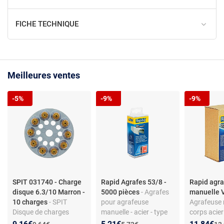
FICHE TECHNIQUE
Meilleures ventes
-5%
-9%
-9%
SPIT 031740 - Charge
Rapid Agrafes 53/8 -
Rapid agr
disque 6.3/10 Marron -
5000 pièces
- Agrafes
manuelle
10 charges
- SPIT
pour agrafeuse
Agrafeuse 
Disque de charges
manuelle - acier - type
corps acier
6.3/10 marron -
53/8
profession
Nouveau prix :
Réduction de :
Nouveau prix :
Réduction de :
Nouveau p
Réduction