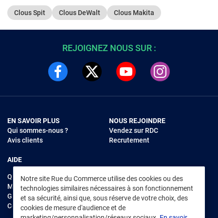
Clous Spit
Clous DeWalt
Clous Makita
REJOIGNEZ NOUS SUR :
EN SAVOIR PLUS
NOUS REJOINDRE
Qui sommes-nous ?
Vendez sur RDC
Avis clients
Recrutement
AIDE
Questions fréquentes
Notre site Rue du Commerce utilise des cookies ou des
Modes de règlements
technologies similaires nécessaires à son fonctionnement
Garantie et retours
et sa sécurité, ainsi que, sous réserve de votre choix, des
Contacter Rue du Commerce
cookies de mesure d'audience et de
marketing/personnalisation/réseaux sociaux.
En savoir