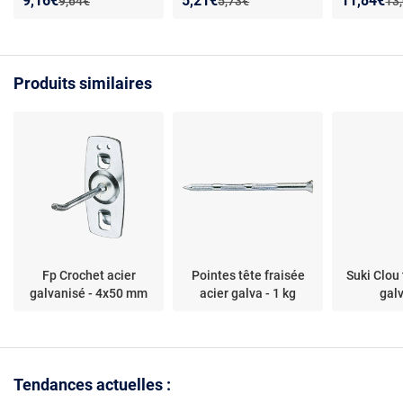
9,16€
5,21€
11,84€
Ancien prix :
Ancien prix :
Anc
9,64€
5,73€
13
cartouche métal 10
capacité
charges (Réf 031740)
Produits similaires
Fp Crochet acier
Pointes tête fraisée
Suki Clou 
galvanisé - 4x50 mm
acier galva - 1 kg
gal
Tendances actuelles :