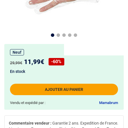
Neuf
Nouveau prix :
11,99€
-60%
Ancien prix :
29,99€
Réduction de :
En stock
AJOUTER AU PANIER
Vendu et expédié par :
Mamabrum
Commentaire vendeur :
Garantie 2 ans. Expedition de France.