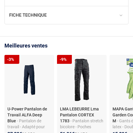
FICHE TECHNIQUE
Meilleures ventes
-3%
-9%
U-Power Pantalon de
LMA LEBEURRE Lma
MAPA Gant
Travail ALFA Deep
Pantalon CORTEX
Garden Con
Blue
- Pantalon de
1783
- Pantalon stretch
M
- Gants d
travail - Adapté pour
bicolore - Poches
latex - Dou
transport, électriciens,
genouillères - Renfort
Confort ac