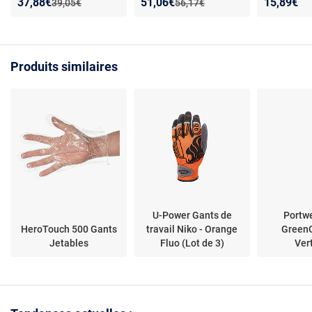
Nouveau prix :
Réduction de :
Nouveau prix :
Réduction de :
37,88€
51,06€
15,89€
Ancien prix :
Ancien prix :
39,05€
56,17€
plombiers - Design
Oxford - Triple couture
productivit
fonctionnel et résistant
d'accrocha
Produits similaires
U-Power Gants de
Portw
HeroTouch 500 Gants
travail Niko - Orange
Green
Jetables
Fluo (Lot de 3)
Ver