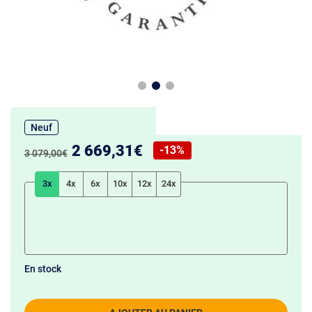
Neuf
Nouveau prix :
2 669,31€
-13%
Ancien prix :
3 079,00€
Réduction de :
3x
4x
6x
10x
12x
24x
En stock