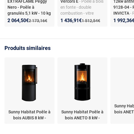
EXTRAFLAME Peggy
Vercors E
- Poêle à bois
12kw anthr
Nero - Poêle à
en fonte - double
9128-04 - 
granulés 5,1 kW - 10 kg
combustion - vitre
INVICTA
- 
- Poêle à granulés
panoramique - prise
12 kW - Pa
Nouveau prix :
Réduction de :
Nouveau prix :
Réduction de :
Nouveau p
Réduction
2 064,50€
1 436,91€
1 992,36
Ancien prix :
Ancien prix :
2 173,16€
1 512,54€
étanche La Nordica
d’air externe - raccord
Fonte - Bû
Extraflame Peggy Nero,
arrière ou dessus - label
Flamme ver
10 kg, 5,1 kW,
énergie A
thermostat hebdo et
Produits similaires
télécommande
Sunny Hab
Sunny Habitat Poêle à
Sunny Habitat Poêle à
bois ANET
bois AUBIS 8 kW -
bois ANETO 8 kW -