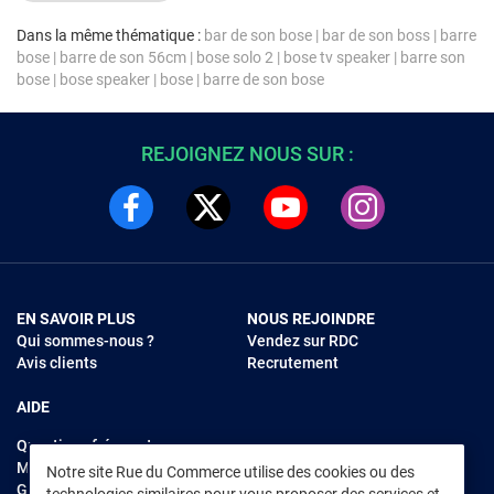
Dans la même thématique :
bar de son bose
|
bar de son boss
|
barre
bose
|
barre de son 56cm
|
bose solo 2
|
bose tv speaker
|
barre son
bose
|
bose speaker
|
bose
|
barre de son bose
REJOIGNEZ NOUS SUR :
EN SAVOIR PLUS
NOUS REJOINDRE
Qui sommes-nous ?
Vendez sur RDC
Avis clients
Recrutement
AIDE
Questions fréquentes
Modes de règlements
Notre site Rue du Commerce utilise des cookies ou des
Garantie et retours