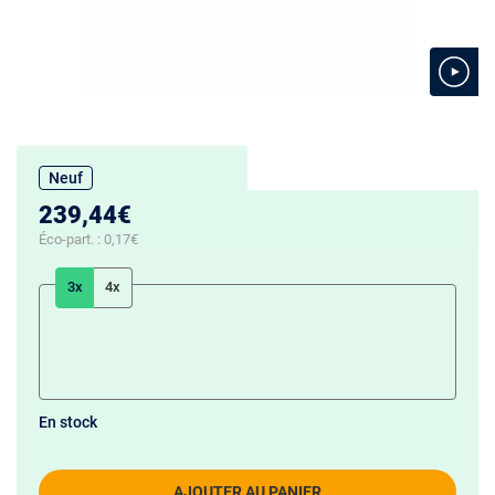
Neuf
239,44€
Éco-part. :
0,17€
3x
4x
En stock
AJOUTER AU PANIER