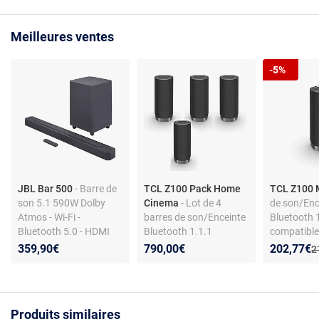
Meilleures ventes
-5%
JBL Bar 500
- Barre de
TCL Z100 Pack Home
TCL Z100 
son 5.1 590W Dolby
Cinema
- Lot de 4
de son/Enc
Atmos - Wi-Fi -
barres de son/Enceinte
Bluetooth 
Bluetooth 5.0 - HDMI
Bluetooth 1.1.1
compatible
aARC - Caisson de
compatible Dolby
Atmos Flex
Nouveau p
Réduction
359,90€
790,00€
202,77€
A
2
basses sans fil
Atmos FlexConnect et
connexion s
connexion sans fil avec
les TV TCL
les TV TCL
Produits similaires