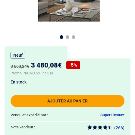
Neuf
Nouveau prix :
3 480,08€
-5%
Ancien prix :
3 663,24€
Réduction de :
Promo PROMO 5% incluse
En stock
AJOUTER AU PANIER
Vendu et expédié par :
Super10count
Note vendeur :
(266)