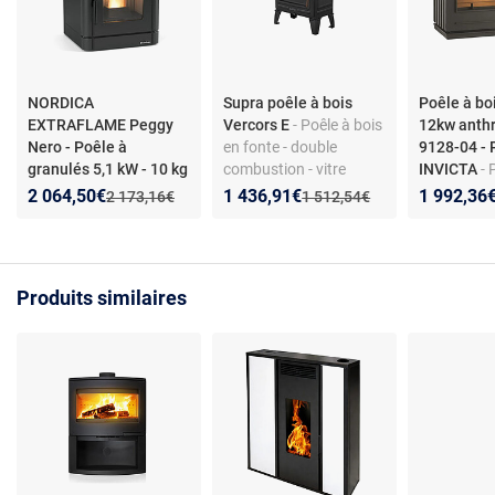
NORDICA
Supra poêle à bois
Poêle à bo
EXTRAFLAME Peggy
Vercors E
- Poêle à bois
12kw anthr
Nero - Poêle à
en fonte - double
9128-04 - 
granulés 5,1 kW - 10 kg
combustion - vitre
INVICTA
- 
- Poêle à granulés
panoramique - prise
12 kW - Pa
Nouveau prix :
Réduction de :
Nouveau prix :
Réduction de :
Nouveau p
Réduction
2 064,50€
1 436,91€
1 992,36
Ancien prix :
Ancien prix :
2 173,16€
1 512,54€
étanche La Nordica
d’air externe - raccord
Fonte - Bû
Extraflame Peggy Nero,
arrière ou dessus - label
Flamme ver
10 kg, 5,1 kW,
énergie A
thermostat hebdo et
Produits similaires
télécommande