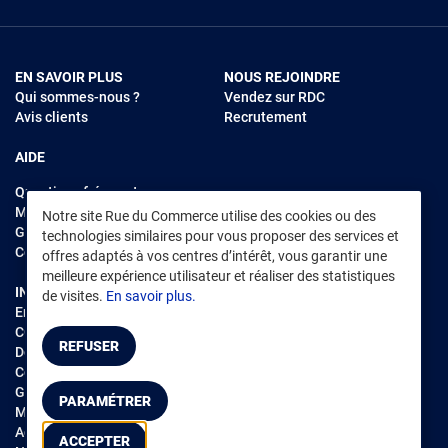
EN SAVOIR PLUS
NOUS REJOINDRE
Qui sommes-nous ?
Vendez sur RDC
Avis clients
Recrutement
AIDE
Questions fréquentes
Modes de règlements
Notre site Rue du Commerce utilise des cookies ou des
Garantie et retours
technologies similaires pour vous proposer des services et
Contacter Rue du Commerce
offres adaptés à vos centres d’intérêt, vous garantir une
meilleure expérience utilisateur et réaliser des statistiques
INFORMATIONS LÉGALES
RENDEZ-VOUS SUR L'APP
de visites.
En savoir plus.
Environnement
CGV
/
CGU Marketplace
REFUSER
Données personnelles
/
Cookies
Gérer mes cookies
PARAMÉTRER
Mentions légales
Accessibilité : non conforme
ACCEPTER