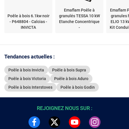
Emaflam Poêle à
Emaflam P
Poêle à bois 6.1kw noir
granulés TESSA 10 kW
granules 
- P648804 - Calcias -
Etanche Concentrique
ELIO 13 k
INVICTA
-
Kit Condui
Tendances actuelles :
Poêle à bois Invicta
Poêle à bois Supra
Poêle à bois Victoria
Poêle à bois Aduro
Poêle à bois Interstoves
Poêle à bois Godin
REJOIGNEZ NOUS SUR :