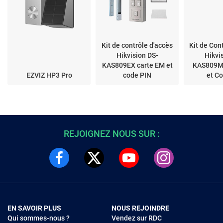
Kit de contrôle d'accès
Kit de Con
Hikvision DS-
Hikvi
KAS809EX carte EM et
KAS809M
EZVIZ HP3 Pro
code PIN
et C
REJOIGNEZ NOUS SUR :
EN SAVOIR PLUS
NOUS REJOINDRE
Qui sommes-nous ?
Vendez sur RDC