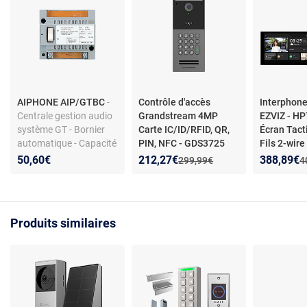
AIPHONE AIP/GTBC
-
Contrôle d'accès
Interphon
Centrale gestion audio
Grandstream 4MP
EZVIZ - HP
système GT - Bornier
Carte IC/ID/RFID, QR,
Écran Tacti
automatique - Capacité
PIN, NFC - GDS3725
Fils 2-wir
48 postes - Fixation rail
connecté 
Nouveau prix :
Réduction de :
Nouveau p
Réduction
50,60€
212,27€
388,89€
Ancien prix :
A
299,99€
4
DIN
PRO 4K - éc
7" - contrôl
détection 
mouvement
Produits similaires
bidirectionn
déverrouil