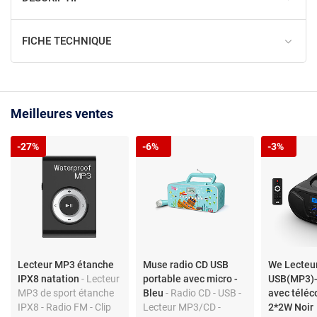
FICHE TECHNIQUE
Meilleures ventes
-27%
-6%
-3%
Lecteur MP3 étanche
Muse radio CD USB
We Lecteu
IPX8 natation
- Lecteur
portable avec micro -
USB(MP3)-
MP3 de sport étanche
Bleu
- Radio CD - USB -
avec télé
IPX8 - Radio FM - Clip
Lecteur MP3/CD -
2*2W Noir