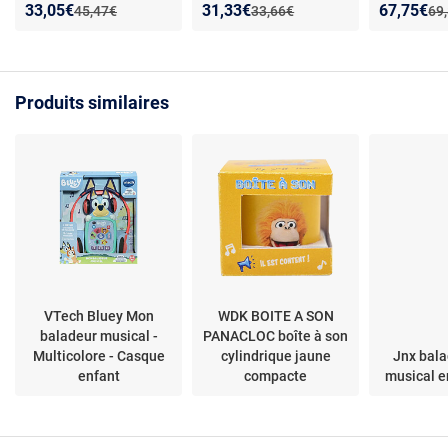
de fixation - Stéréo -
FM/MW - Entrée
Nouveau prix :
Réduction de :
Nouveau prix :
Réduction de :
Nouveau p
Réduction
33,05€
31,33€
67,75€
Ancien prix :
Ancien prix :
Anc
45,47€
33,66€
69
Formats
auxiliaire - Micro Inclus
MP3/WMA/WAV/APE/
FLAC/OGG/AAC - Sans
haut-parleurs intégrés
Produits similaires
VTech Bluey Mon
WDK BOITE A SON
baladeur musical -
PANACLOC boîte à son
Multicolore - Casque
cylindrique jaune
Jnx bala
enfant
compacte
musical e