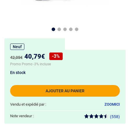
Neuf
Nouveau prix :
40,79€
-3%
Ancien prix :
42,05€
Réduction de :
Promo Promo -3% incluse
En stock
AJOUTER AU PANIER
Vendu et expédié par :
ZOOMICI
Note vendeur :
(558)