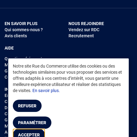
EN SAVOIR PLUS
NOUS REJOINDRE
Qui sommes-nous ?
Vendez sur RDC
Avis clients
Recrutement
AIDE
Questions fréquentes
Modes de règlements
Notre site Rue du Commerce utilise des cookies ou des
Garantie et retours
technologies similaires pour vous proposer des services et
Contacter Rue du Commerce
offres adaptés à vos centres d’intérêt, vous garantir une
meilleure expérience utilisateur et réaliser des statistiques
INFORMATIONS LÉGALES
RENDEZ-VOUS SUR L'APP
de visites.
En savoir plus.
Environnement
CGV
/
CGU Marketplace
REFUSER
Données personnelles
/
Cookies
Gérer mes cookies
PARAMÉTRER
Mentions légales
Accessibilité : non conforme
ACCEPTER