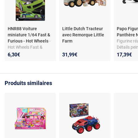
HNR88 Voiture
Little Dutch Tracteur
Papo Figur
miniature 1/64 Fast &
avec Remorque Little
Panthère 
Furious - Hot Wheels
-
Farm
Figurine réa
Hot Wheels Fast &
Détails pei
Furious véhicule
inspirée de
6,30€
31,99€
17,39€
miniature 1/64 échelle
(HNR88) - die-cast en
métal et plastique,
blister-pack, réplique de
Produits similaires
collection