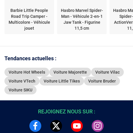
Barbie Little People
Hasbro Marvel Spider-
Hasbro Ma
Road Trip Camper -
Man - Véhicule 2-en-1
Spider
Multicolore - Véhicule
Jaw Tank - Figurine
ActionVer
jouet
11,5 cm
11
Tendances actuelles :
Voiture Hot Wheels
Voiture Majorette
Voiture Vilac
Voiture VTech
Voiture Little Tikes
Voiture Bruder
Voiture SIKU
REJOIGNEZ NOUS SUR :