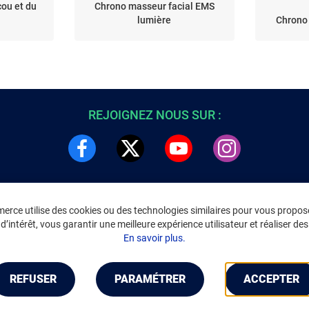
cou et du
Chrono masseur facial EMS
lumière
Chrono
REJOIGNEZ NOUS SUR :
rce utilise des cookies ou des technologies similaires pour vous propose
DRE
INFORMATIONS LÉGALES
’intérêt, vous garantir une meilleure expérience utilisateur et réaliser des 
C
Environnement
En savoir plus.
CGV
/
CGU Marketplace
Données personnelles
/
Cookies
Gérer mes cookies
REFUSER
PARAMÉTRER
ACCEPTER
Mentions légales
Accessibilité : non conforme
Notice d'accessibilité