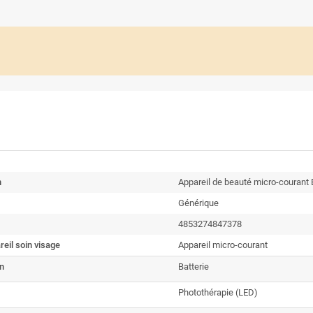
n
Appareil de beauté micro-courant
Générique
4853274847378
reil soin visage
Appareil micro-courant
n
Batterie
Photothérapie (LED)