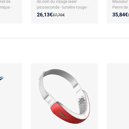
reil de
de soin du visage laser
Masseur 
nique -
picoseconde - lumière rouge -
Pierre de 
LED
corps ABS - usage pro
Chauffage
Nouveau prix :
Réduction de :
Nouveau
Réducti
26,13€
35,84€
Ancien prix :
37,70€
-
recommandé
soniques 
es -
recharge
fting et
au