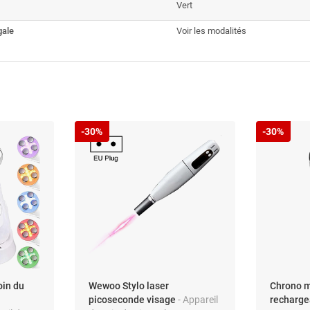
Vert
gale
Voir les modalités
-30%
-30%
oin du
Wewoo Stylo laser
Chrono m
picoseconde visage
- Appareil
recharge