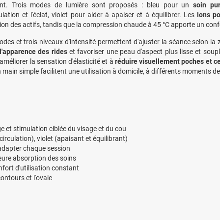
ant. Trois modes de lumière sont proposés : bleu pour un
soin pu
lation et l'éclat, violet pour aider à apaiser et à équilibrer. Les
ions po
tion des actifs, tandis que la compression chaude à 45 °C apporte un confo
des et trois niveaux d'intensité permettent d'ajuster la séance selon la 
l'apparence des rides
et favoriser une peau d'aspect plus lisse et souple
améliorer la sensation d'élasticité et à
réduire visuellement poches et c
n main simple facilitent une utilisation à domicile, à différents moments de
et stimulation ciblée du visage et du cou
 circulation), violet (apaisant et équilibrant)
 adapter chaque session
leure absorption des soins
ort d'utilisation constant
ontours et l'ovale