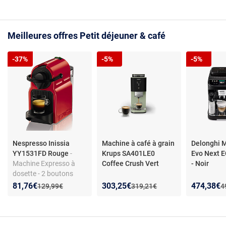
Meilleures offres Petit déjeuner & café
-37%
-5%
-5%
Nespresso Inissia
Machine à café à grain
Delonghi M
YY1531FD Rouge
-
Krups SA401LE0
Evo Next
Machine Expresso à
Coffee Crush Vert
- Noir
dosette - 2 boutons
avec arrêt automatique
Nouveau prix :
Réduction de :
Nouveau prix :
Réduction de :
Nouveau p
Réduction
81,76€
303,25€
474,38€
Ancien prix :
Ancien prix :
A
129,99€
319,21€
4
du café - 19 bar - 0,7 L