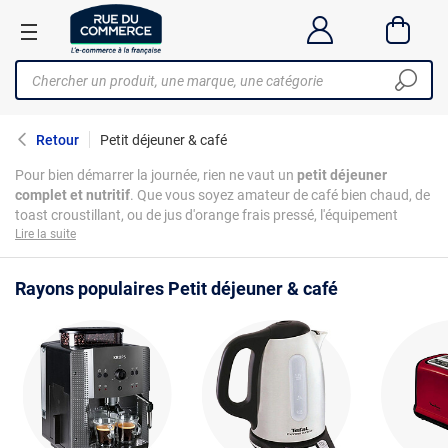
Retour
Petit déjeuner & café
Pour bien démarrer la journée, rien ne vaut un
petit déjeuner
complet et nutritif
. Que vous soyez amateur de café bien chaud, de
toast croustillant, ou de jus d'orange frais pressé, l'équipement
adéquat transforme cette expérience matinale. Découvrez notre
Lire la suite
sélection d'équipements pour le petit déjeuner
, incluant des
cafetières expresso, des grille-pains aux fonctionnalités avancées,
Rayons populaires Petit déjeuner & café
et des presse-agrumes électriques. Conçus pour tous les besoins et
préférences, ces appareils s'adressent autant aux matins pressés
qu'aux réveils plus paisibles. Profitez de la
facilité d'utilisation et de
la qualité
pour faire de chaque petit déjeuner un moment de pur
plaisir. Adaptez votre cuisine avec nos solutions modernes et dites
bonjour à des matins revitalisés.