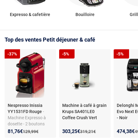
Expresso & cafetière
Bouilloire
Gril
Top des ventes Petit déjeuner & café
-37%
-5%
-5%
Nespresso Inissia
Machine à café à grain
Delonghi M
YY1531FD Rouge
-
Krups SA401LE0
Evo Next
Machine Expresso à
Coffee Crush Vert
- Noir
dosette - 2 boutons
avec arrêt automatique
Nouveau prix :
Réduction de :
Nouveau prix :
Réduction de :
Nouveau p
Réduction
81,76€
303,25€
474,38€
Ancien prix :
Ancien prix :
A
129,99€
319,21€
4
du café - 19 bar - 0,7 L