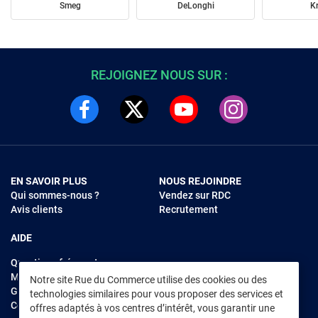
Smeg
DeLonghi
K
REJOIGNEZ NOUS SUR :
EN SAVOIR PLUS
NOUS REJOINDRE
Qui sommes-nous ?
Vendez sur RDC
Avis clients
Recrutement
AIDE
Questions fréquentes
Modes de règlements
Notre site Rue du Commerce utilise des cookies ou des
Garantie et retours
technologies similaires pour vous proposer des services et
Contacter Rue du Commerce
offres adaptés à vos centres d’intérêt, vous garantir une