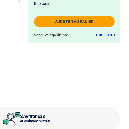
En stock
AJOUTER AU PANIER
Vendu et expédié par :
GRILL'CHIC
SAV français
et vraiment humain