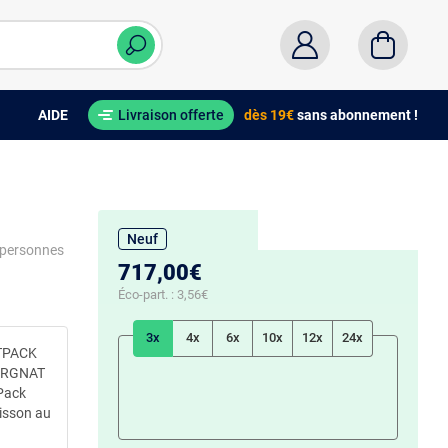
AIDE
Livraison offerte
dès 19€
sans abonnement !
Neuf
8 personnes
717,00€
Éco-part. :
3,56€
3x
4x
6x
10x
12x
24x
TPACK
ERGNAT
Pack
uisson au