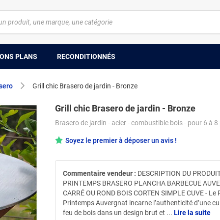
ONS PLANS
RECONDITIONNÉS
sero
Grill chic Brasero de jardin - Bronze
Grill chic Brasero de jardin - Bronze
Brasero de jardin - acier - combustible bois - pour 6 à 
Soyez le premier à déposer un avis !
Commentaire vendeur :
DESCRIPTION DU PRODUI
PRINTEMPS BRASERO PLANCHA BARBECUE AUV
CARRÉ OU ROND BOIS CORTEN SIMPLE CUVE - Le 
Printemps Auvergnat incarne l’authenticité d’une c
feu de bois dans un design brut et
...
Lire la suite