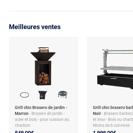
Meilleures ventes
Grill chic Brasero de jardin -
Grill chic brasero ba
Marron
- Brasero de jardin -
Noir
- Brasero barbecu
acier et bois - pour cuisson au
et inox - Bois ou char
charbon
Moins de 6 convives
549,00€
1 999,00€