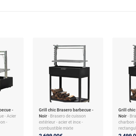
rbecue -
Grill chic Brasero barbecue -
Grill chi
e - Acier
Noir
- Brasero de cuisson
Noir
- Br
bon -
extérieur - acier et inox -
charbon -
combustible mixte
rectangul
2 699,00€
2 499,