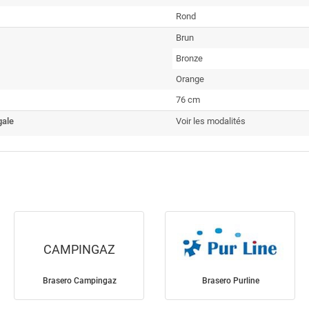
Rond
Brun
Bronze
Orange
76 cm
gale
Voir les modalités
CAMPINGAZ
Brasero Campingaz
Brasero Purline