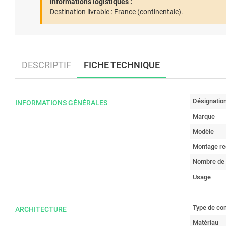
Informations logistiques :
Destination livrable :
France (continentale).
DESCRIPTIF
FICHE TECHNIQUE
Désignatio
INFORMATIONS GÉNÉRALES
Marque
Modèle
Montage re
Nombre de 
Usage
Type de co
ARCHITECTURE
Matériau