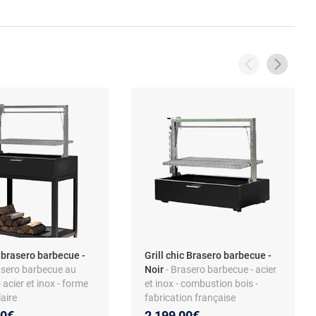
c brasero barbecue -
Grill chic Brasero barbecue -
asero barbecue au
Noir
- Brasero barbecue - acier
 acier et inox - forme
et inox - combustion bois -
aire
fabrication française
00€
2 199,00€