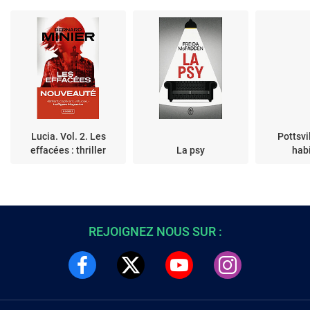
Lucia. Vol. 2. Les
Pottsvi
effacées : thriller
La psy
hab
REJOIGNEZ NOUS SUR :