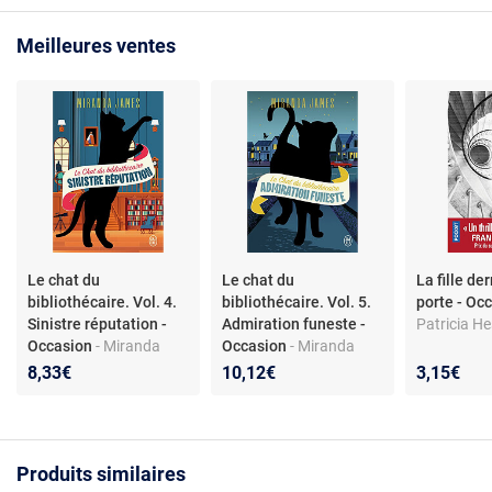
Meilleures ventes
Le chat du
Le chat du
La fille der
bibliothécaire. Vol. 4.
bibliothécaire. Vol. 5.
porte - Oc
Sinistre réputation -
Admiration funeste -
Patricia He
Occasion
- Miranda
Occasion
- Miranda
James
James
8,33€
10,12€
3,15€
Produits similaires