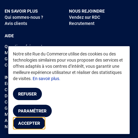
EN SAVOIR PLUS
NOUS REJOINDRE
Qui sommes-nous ?
Vendez sur RDC
Avis clients
Recrutement
AIDE
Questions fréquentes
Modes de règlements
Notre site Rue du Commerce utilise des cookies ou des
Garantie et retours
technologies similaires pour vous proposer des services et
Contacter Rue du Commerce
offres adaptés à vos centres d’intérêt, vous garantir une
meilleure expérience utilisateur et réaliser des statistiques
INFORMATIONS LÉGALES
RENDEZ-VOUS SUR L'APP
de visites.
En savoir plus.
Environnement
CGV
/
CGU Marketplace
REFUSER
Données personnelles
/
Cookies
Gérer mes cookies
PARAMÉTRER
Mentions légales
Accessibilité : non conforme
ACCEPTER
Notice d'accessibilité