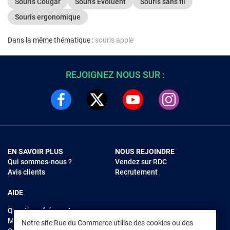
Souris Cougar
Souris Evoluent
Souris sans fil
Souris ergonomique
Dans la même thématique :
souris apple
REJOIGNEZ NOUS SUR :
EN SAVOIR PLUS
NOUS REJOINDRE
Qui sommes-nous ?
Vendez sur RDC
Avis clients
Recrutement
AIDE
Questions fréquentes
Modes de règlements
Notre site Rue du Commerce utilise des cookies ou des