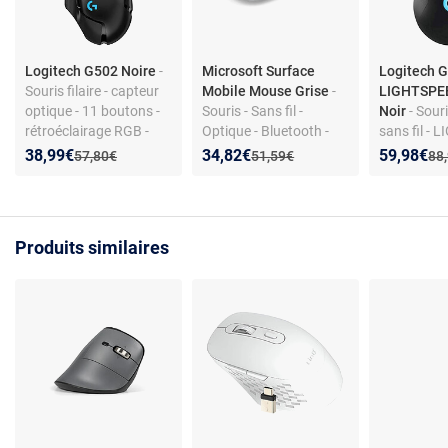
Logitech G502 Noire
-
Microsoft Surface
Logitech 
Souris filaire - capteur
Mobile Mouse Grise
-
LIGHTSPE
optique - 11 boutons -
Souris - Sans fil -
Noir
- Sour
rétroéclairage RGB -
Optique - Bluetooth -
sans fil -
USB Type-A -
1800 dpi - Ambidextre -
RGB - 6 bo
Nouveau prix :
Réduction de :
Nouveau prix :
Réduction de :
Nouveau p
Réduction
38,99€
34,82€
59,98€
Ancien prix :
Ancien prix :
Anc
57,80€
51,59€
88
ergonomique droitier
3 boutons
programma
capteur o
16K 16000
Produits similaires