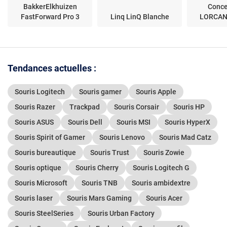
BakkerElkhuizen
Conce
FastForward Pro 3
Linq LinQ Blanche
LORCAN
Tendances actuelles :
Souris Logitech
Souris gamer
Souris Apple
Souris Razer
Trackpad
Souris Corsair
Souris HP
Souris ASUS
Souris Dell
Souris MSI
Souris HyperX
Souris Spirit of Gamer
Souris Lenovo
Souris Mad Catz
Souris bureautique
Souris Trust
Souris Zowie
Souris optique
Souris Cherry
Souris Logitech G
Souris Microsoft
Souris TNB
Souris ambidextre
Souris laser
Souris Mars Gaming
Souris Acer
Souris SteelSeries
Souris Urban Factory