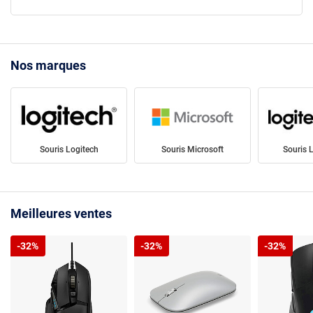
Nos marques
Souris Logitech
Souris Microsoft
Souris 
Meilleures ventes
-32%
-32%
-32%