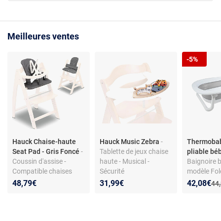
Meilleures ventes
-5%
Hauck Chaise-haute
Hauck Music Zebra
-
Thermobab
Seat Pad - Gris Foncé
-
Tablette de jeux chaise
pliable bé
Coussin d'assise -
haute - Musical -
Baignoire b
Compatible chaises
Sécurité
modèle Fold
hauck - Tissu lavable -
place
Nouveau p
Réduction
48,79€
31,99€
42,08€
Anc
44
Certifié OEKO-TEX