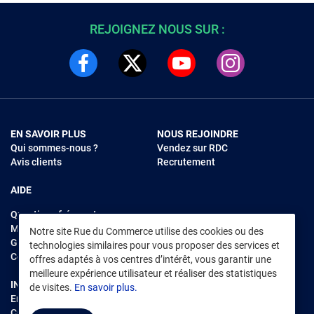
REJOIGNEZ NOUS SUR :
EN SAVOIR PLUS
NOUS REJOINDRE
Qui sommes-nous ?
Vendez sur RDC
Avis clients
Recrutement
AIDE
Questions fréquentes
Modes de règlements
Notre site Rue du Commerce utilise des cookies ou des
Garantie et retours
technologies similaires pour vous proposer des services et
Contacter Rue du Commerce
offres adaptés à vos centres d’intérêt, vous garantir une
meilleure expérience utilisateur et réaliser des statistiques
INFORMATIONS LÉGALES
RENDEZ-VOUS SUR L'APP
de visites.
En savoir plus.
Environnement
CGV
/
CGU Marketplace