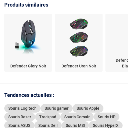
16000dpi max
Produits similaires
Defend
Defender Glory Noir
Defender Uran Noir
Bl
Tendances actuelles :
Souris Logitech
Souris gamer
Souris Apple
Souris Razer
Trackpad
Souris Corsair
Souris HP
Souris ASUS
Souris Dell
Souris MSI
Souris HyperX